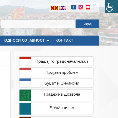
ОДНОСИ СО ЈАВНОСТ
КОНТАКТ
Прашај го градоначалникот
март
30,
Пријави проблем
2023
1ТП1
Буџет и финансии
Градежна Дозвола
Е-Урбанизам