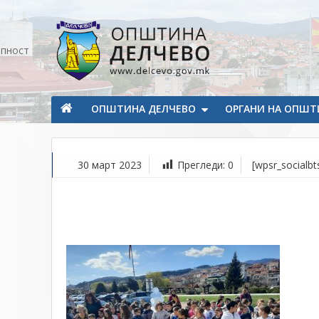
Прескокнете на содржината
апност
Општина Делчево
Општина Делчево
ОПШТИНА ДЕЛЧЕВО
ОРГАНИ НА ОПШТ
30 март 2023
Прегледи:
0
[wpsr_socialbt