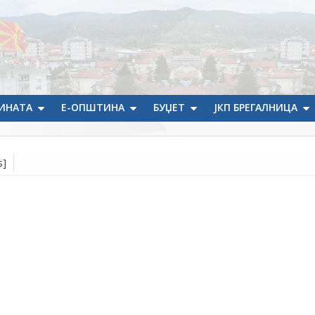
ИНАТА
Е-ОПШТИНА
БУЏЕТ
ЈКП БРЕГАЛНИЦА
s]