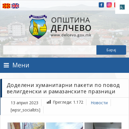
Прескокнете на содржината
Општина Делчево
Општина Делчево
Мени
Доделени хуманитарни пакети по повод
велигденски и рамазанските празници
Прегледи:
1.172
13 април 2023
Новости
[wpsr_socialbts]