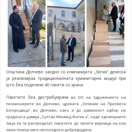
Општина Делчево заедно со компанијата „Зегин“ денеска
ја реализираа традиционалната хуманитарна акција при
што беа поделени 40 пакети со храна.
Пакетите беа дистрибуирани
во ОО на Здружението на
пезнионерите во Делчево, црквата „Успение на Пресвета
Богородица“ во Делчево, како и до Џамискиот одбор на
градската џамија „Султан Мехмед Фатих ıı“, каде одговорните
лица ќе ги распределат пакетите до своите верници на кои
оваа помош им е непоходна и добредојдена.