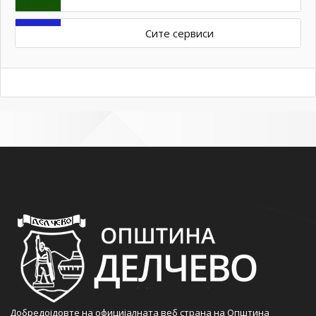
Сите сервиси
Добредојдовте на официјалната веб страна на Општина