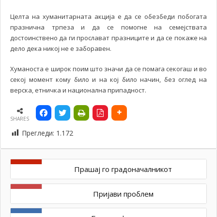
Целта на хуманитарната акција е да се обезбеди побогата
празнична трпеза и да се помогне на семејствата
достоинствено да ги прослават празниците и да се покаже на
дело дека никој не е заборавен.
Хуманоста е широк поим што значи да се помага секогаш и во
секој момент кому било и на кој било начин, без оглед на
верска, етничка и национална припадност.
SHARES
Прегледи:
1.172
Прашај го градоначалникот
Пријави проблем