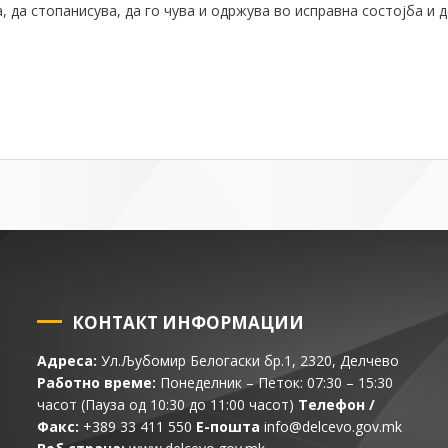
, да стопанисува, да г
о
чува и одржува во исправна состојба и д
КОНТАКТ ИНФОРМАЦИИ
Адреса:
Ул.Љубомир Белогаски бр.1, 2320, Делчево
Работно време:
Понеделник – Петок: 07:30 – 15:30
часот (Пауза од 10:30 до 11:00 часот)
Телефон /
Факс:
+389 33 411 550
Е-пошта
info@delcevo.gov.mk