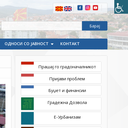
градски
пазар
предаден
на
трајно
користење
ОДНОСИ СО ЈАВНОСТ
КОНТАКТ
на
ЈКП
„Брегалница“
Прашај го градоначалникот
Пријави проблем
Буџет и финансии
Градежна Дозвола
Е-Урбанизам