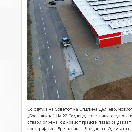
Со одлука на Советот на Општина Делчево, новиот
„Брегалница“. На 22 Седница, советниците едноглас
ствари-опрема
од новиот градски пазар
се даваат
претпријатие
„
Б
регалница“. Воедно, со Одлуката с