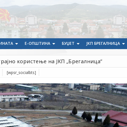
ИНАТА
Е-ОПШТИНА
БУЏЕТ
ЈКП БРЕГАЛНИЦА
рајно користење на ЈКП „Брегалница“
[wpsr_socialbts]