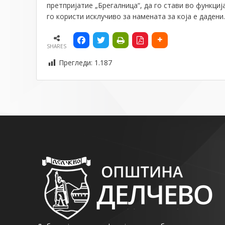
претпријатие
„Брегалница“
, да г
о
стави во функција
го користи исклучиво за намената за која е дадени.
SHARES
Прегледи:
1.187