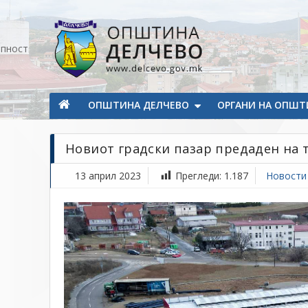
Прескокнете на содржината
апност
Општина Делчево
Општина Делчево
ОПШТИНА ДЕЛЧЕВО
ОРГАНИ НА ОПШТ
Новиот градски пазар предаден на т
13 април 2023
Прегледи:
1.187
Новости