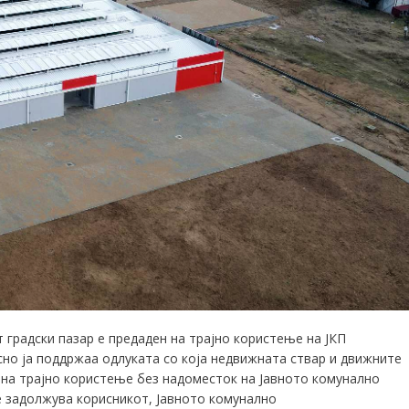
 градски пазар е предаден на трајно користење на ЈКП
но ја поддржаа одлуката со која н
едвижната ствар и движните
 на трајно користење без надоместок на Јавното комунално
е задолжува корисникот
,
Јавното комунално