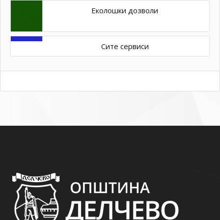
Еколошки дозволи
Сите сервиси