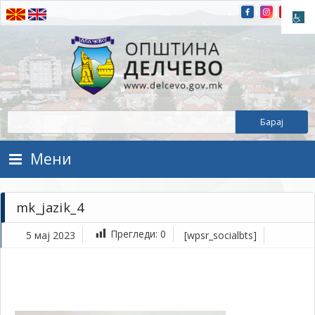
Прескокнете на содржината
Општина Делчево
Општина Делчево
Мени
mk_jazik_4
Прегледи:
0
5 мај 2023
[wpsr_socialbts]
ма
5,
202
1Т
mk_