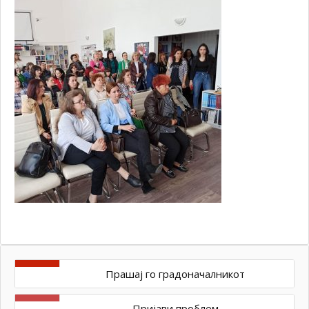
Прашај го градоначалникот
Пријави проблем