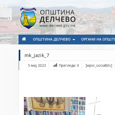
Прескокнете на содржината
апност
Општина Делчево
Општина Делчево
ОПШТИНА ДЕЛЧЕВО
ОРГАНИ НА ОПШТ
mk_jazik_7
5 мај 2023
Прегледи:
0
[wpsr_socialbts]