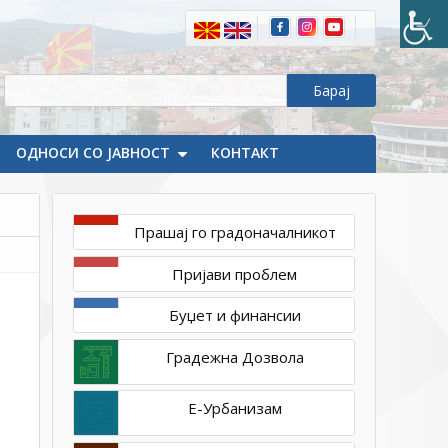
ОДНОСИ СО ЈАВНОСТ
КОНТАКТ
Прашај го градоначалникот
мај
Пријави проблем
5,
2023
Буџет и финансии
1ТП1
mk_jazik_7
Градежна Дозвола
Е-Урбанизам