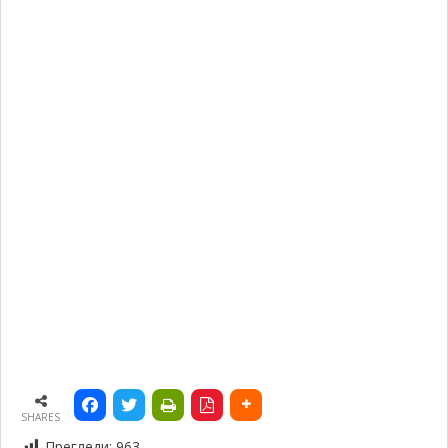
SHARES
Прегледи:
963