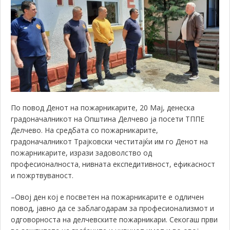
По повод Денот на пожарникарите, 20 Мај, денеска
градоначалникот на Општина Делчево ја посети ТППЕ
Делчево. На средбата со пожарникарите,
градоначалникот Трајковски честитајќи им го Денот на
пожарникарите, изрази задоволство од
професионалноста
нивната експедитивност, ефикасност
,
и пожртвуваност.
–
Овој ден кој е посветен на пожарникарите е одличен
повод, јавно да се заблагодарам за професионализмот и
одговорноста на делчевските пожарникари. Секогаш први