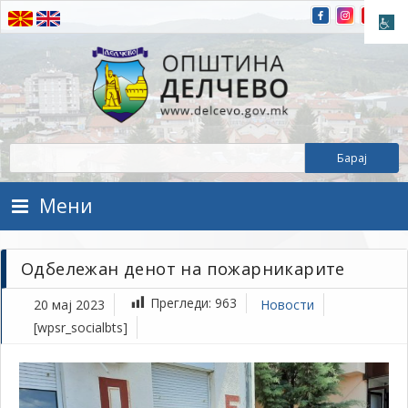
Прескокнете на содржината
Општина Делчево
Општина Делчево
Мени
Одбележан денот на пожарникарите
Прегледи:
963
20 мај 2023
Новости
[wpsr_socialbts]