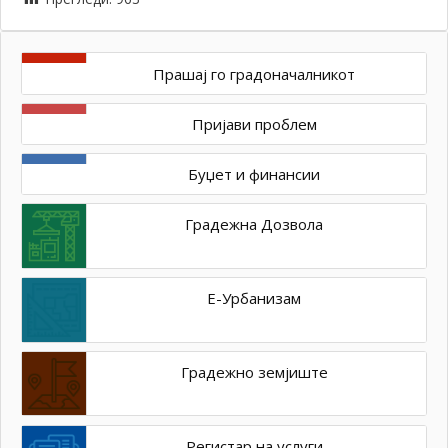
Прашај го градоначалникот
Пријави проблем
Буџет и финансии
Градежна Дозвола
Е-Урбанизам
Градежно земјиште
Регистар на услуги