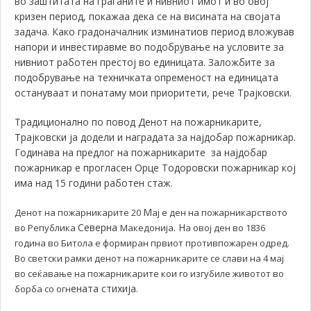
во заштитата на граѓаните и нивниот имот и во овој
кризен период, покажаа дека се на висината на својата
задача.
Како градоначалник изминатиов период вложував
напори и инвестиравме во подобрување на условите за
нивниот работен престој во единицата.
Заложбите за
подобрување на техничката опременост на единицата
остануваат и понатаму мои приоритети
, рече Трајковски.
Традиционално по повод Денот на пожарникарите,
Трајковски ја додели и наградата за најдобар пожарникар.
Годинава на предлог на пожарникарите за најдобар
пожарникар е прогласен Oрце Тодоровски пожарникар кој
има над 15 години работен стаж.
М
Денот на пожарникарите 20
ај е ден на пожарникарството
Северна
. Н
во Република
Македонија
а овој ден во 1836
година во Битола е формиран првиот противпожарен одред.
Во светски рамки денот на пожарникарите се слави на 4 мај
во сеќавање на пожарникарите кои го изгубиле животот во
ената стихија
борба со огн
.