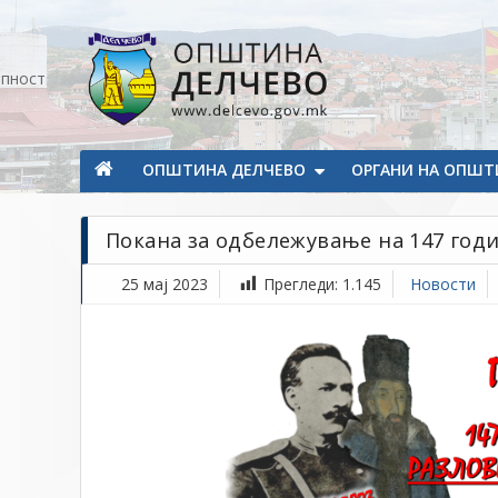
Прескокнете на содржината
апност
Општина Делчево
Општина Делчево
ОПШТИНА ДЕЛЧЕВО
ОРГАНИ НА ОПШТ
Покана за одбележување на 147 год
25 мај 2023
Прегледи:
1.145
Новости