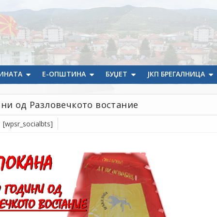
ИНАТА
Е-ОПШТИНА
БУЏЕТ
ЈКП БРЕГАЛНИЦА
ини од Разловечкото востание
[wpsr_socialbts]