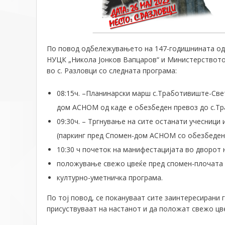
По повод одбележувањето на 147-годишнината од
НУЦК „Никола Јонков Вапцаров“ и Министерството з
во с. Разловци со следната програма:
08:15ч. –Планинарски марш с.Тработивиште-Све
дом АСНОМ од каде е обезбеден превоз до с.Тр
09:30ч. – Тргнување на сите останати учесници 
(паркинг пред Спомен-дом АСНОМ со обезбеден 
10:30 ч почеток на манифестацијата во дворот 
положување свежо цвеќе пред спомен-плочата н
културно-уметничка програма.
По тој повод, се покануваат сите заинтересирани г
присуствуваат на настанот и да положат свежо цв