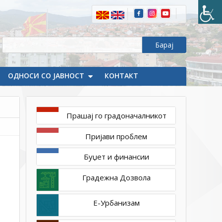
1ТП1
Покана
за
одбележување
на
147
години
ОДНОСИ СО ЈАВНОСТ
КОНТАКТ
од
Разловечкото
востание
Прашај го градоначалникот
Пријави проблем
Буџет и финансии
Градежна Дозвола
Е-Урбанизам