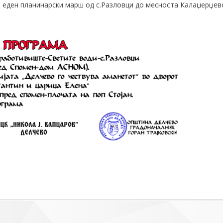
ште еден планинарски марш од с.Разловци до месноста Калаџерџев