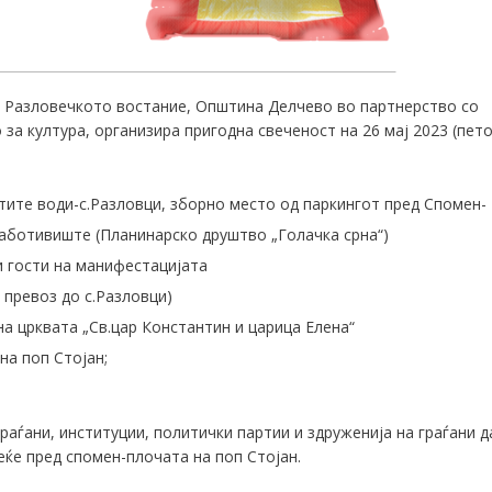
 Разловечкото востание, Општина Делчево во партнерство со
а култура, организира пригодна свеченост на 26 мај 2023 (пето
тите води-с.Разловци, зборно место од паркингот пред Спомен-
аботивиште (Планинарско друштво „Голачка срна“)
и гости на манифестацијата
превоз до с.Разловци)
на црквата „Св.цар Константин и царица Елена“
а поп Стојан;
раѓани, институции, политички партии и здруженија на граѓани д
еќе пред спомен-плочата на поп Стојан.