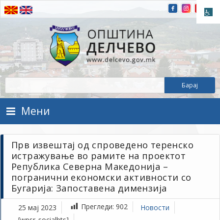
Прескокнете на содржината
Општина Делчево
Општина Делчево
Мени
Прв извештај од спроведено теренско
истражување во рамите на проектот
Република Северна Македонија –
погранични економски активности со
Бугарија: Запоставена димензија
Прегледи:
902
25 мај 2023
Новости
[wpsr_socialbts]