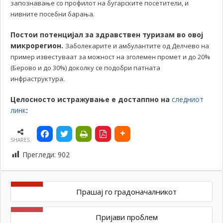
запознавање со профилот на бугарските посетители, и
нивните посебни барања.
Постои потенцијал за здравствен туризам во овој
микрорегион
.
Заболекарите и амбулантите од Делчево на
пример известуваат за можност на зголемен промет и до 20%
(Берово и до 30%) доколку се подобри патната
инфраструктура.
Целосносто истражување е достаппно на
следниот
линк
:
SHARES
Прегледи:
902
Прашај го градоначалникот
Пријави проблем