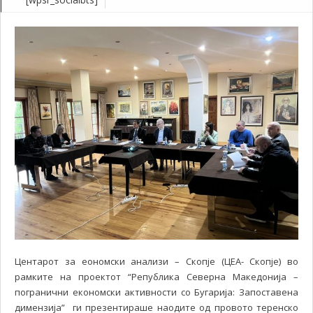
Центарот за еономски анализи – Скопје (ЦЕА- Скопје) во
рамките на проектот “Република Северна Македонија –
погранични економски активности со Бугарија: Запоставена
димензија” ги презентираше наодите од провото теренско