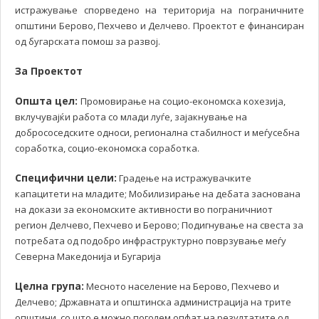
истражување спорведено на територија на пограничните
општини Берово, Пехчево и Делчево. Проектот е финансиран
од бугарската помош за развој.
За Проектот
Општа цел:
Промовирање на социо-економска кохезија,
вклучувајќи работа со млади луѓе, зајакнување на
добрососедските односи, регионална стабилност и меѓусебна
соработка, социо-економска соработка.
Специфични цели:
Градење на истражувачките
капацитети на младите; Мобилизирање на дебата заснована
на докази за економските активности во пограничниот
регион Делчево, Пехчево и Берово; Подигнување на свеста за
потребата од подобро инфраструктурно поврзување меѓу
Северна Македонија и Бугарија
Целна група:
Месното население на Берово, Пехчево и
Делчево; Државната и општинска администрација на трите
општини, со што е можно поголем опфат на резултатите од