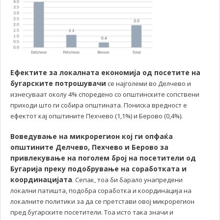
Ефектите за локалната економија од посетите на
бугарските потрошувачи
се најголеми во Делчево и
изнесуваат околу 4% споредено со општинските сопствени
приходи што ги собира општината. Пониска вредност е
ефектот кај општините Пехчево (1,1%) и Берово (0,4%).
Воведување на микрорегион кој ги опфаќа
општините Делчево, Пехчево и Берово за
привлекување на поголем број на посетители од
Бугарија преку подобрување на соработката и
координацијата
. Сепак, тоа би барало унапредени
локални патишта, подобра соработка и координација на
локалните политики за да се претстави овој микрорегион
пред бугарските посетители. Тоа исто така значи и