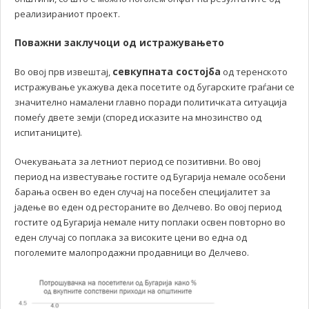
реализираниот проект.
Поважни заклучоци од истражувањето
севкупната состојба
Во овој прв извештај,
од теренското
истражување укажува дека посетите од бугарските граѓани се
значително намалени главно поради политичката ситуација
помеѓу двете земји (според исказите на мнозинство од
испитаниците).
Очекувањата за летниот период се позитивни. Во овој
период на известување гостите од Бугарија немале особени
барања освен во еден случај на посебен специјалитет за
јадење во еден од рестораните во Делчево. Во овој период
гостите од Бугарија немале ниту поплаки освен повторно во
еден случај со поплака за високите цени во една од
поголемите малопродажни продавници во Делчево.