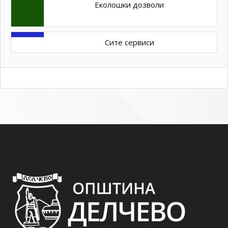
Еколошки дозволи
Сите сервиси