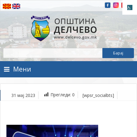
Прескокнете на содржината
Општина Делчево
Општина Делчево
Мени
Прегледи:
0
31 мај 2023
[wpsr_socialbts]
ма
31,
202
1Т