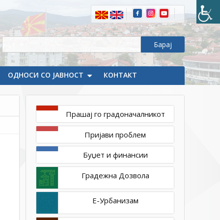
ОДНОСИ СО ЈАВНОСТ
КОНТАКТ
Прашај го градоначалникот
јуни
Пријави проблем
14,
2023
Буџет и финансии
1ТП1
DSC_0774_resize
Градежна Дозвола
Е-Урбанизам