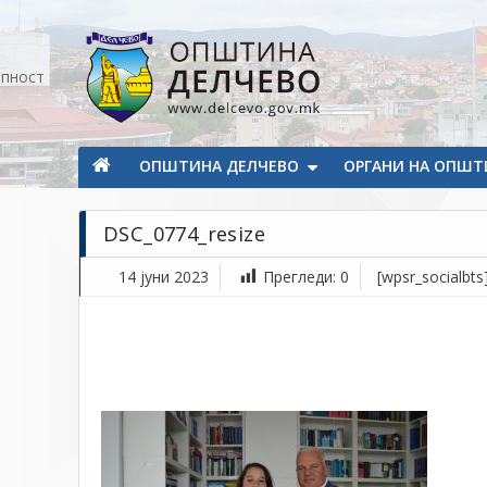
Прескокнете на содржината
апност
Општина Делчево
Општина Делчево
ОПШТИНА ДЕЛЧЕВО
ОРГАНИ НА ОПШТ
DSC_0774_resize
14 јуни 2023
Прегледи:
0
[wpsr_socialbts