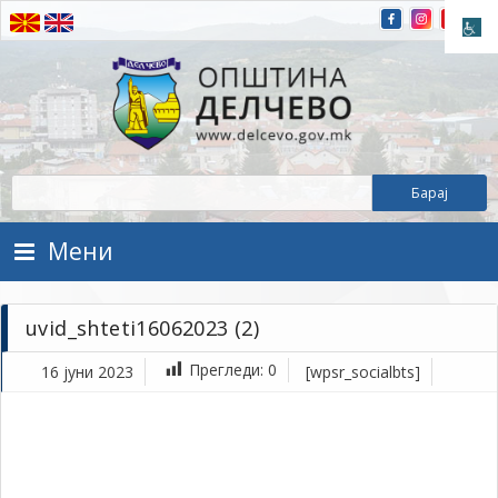
Прескокнете на содржината
Општина Делчево
Општина Делчево
Мени
uvid_shteti16062023 (2)
Прегледи:
0
16 јуни 2023
[wpsr_socialbts]
ју
16,
202
1Т
uvi
(2)