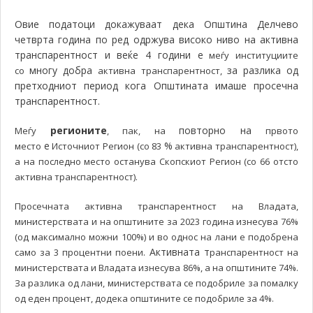
Овие податоци докажуваат дека Општина Делчево
четврта година по ред одржува високо ниво на активна
транспарентност и веќе 4 години е
меѓу институциите
многу добра
за разлика од
со
активна транспарентност,
претходниот период кога Општината имаше просечна
транспарентност.
регионите
повторно на
Меѓу
, пак, на
првото
е
%
место
Источниот Регион (со 83
активна транспарентност),
а на последно место останува Скопскиот Регион (со 66 отсто
активна транспарентност).
Просечната активна транспарентност на Владата,
министерствата и на општините за 2023 година изнесува 76%
(од максимално можни 100%) и во однос на лани е подобрена
. Активната т
само за 3 процентни поени
ранспарентност на
министерствата и Владата изнесува 86%, а на општините 74%.
За разлика од лани, министерствата се подобриле за помалку
од еден процент, додека општините се подобриле за 4%.