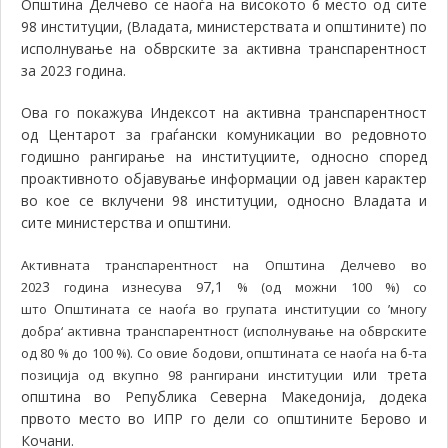
Општина Делчево се наоѓа на високото 6 место од сите
98 институции, (Владата, министерствата и општините) по
исполнување на обврските за активна транспарентност
за 2023 година.
Ова го покажува Индексот на активна транспарентност
од Центарот за граѓански комуникации во редовното
годишно рангирање на институциите, односно според
проактивното објавување информации од јавен карактер
во кое се вклучени 98 институции, односно Владата и
сите министерства и општини.
Активната транспарентност на Општина Делчево во
3
7,1
202
година изнесува 9
% (од можни 100 %) со
О
што
пштината се наоѓа во групата институции со ’многу
добра‘ активна транспарентност (исполнување на обврските
6
од 80 % до 100 %). Со овие бодови, општината се наоѓа на
-та
или трета
позиција од вкупно 98 рангирани институции
општина во Република Северна Македонија, додека
првото место во ИПР го дели со општините Берово и
Кочани.