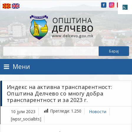
Прескокнете на содржината
Општина Делчево
Општина Делчево
Мени
Индекс на активна транспарентност:
Општина Делчево со многу добра
транспарентност и за 2023 г.
Прегледи:
1.250
10 јули 2023
Новости
[wpsr_socialbts]