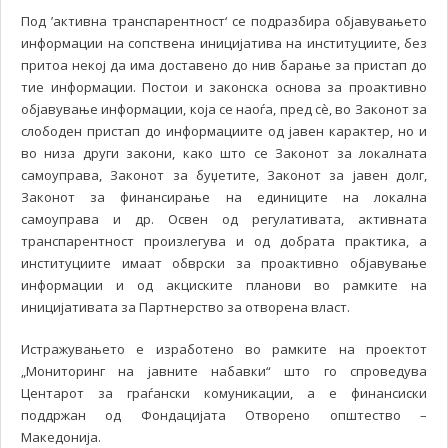
Под ’активна транспарентност‘ се подразбира објавувањето
информации на сопствена иницијатива на институциите, без
притоа некој да има доставено до нив барање за пристап до
тие информации. Постои и законска основа за проактивно
објавување информации, која се наоѓа, пред сè, во Законот за
слободен пристап до информациите од јавен карактер, но и
во низа други закони, како што се Законот за локалната
самоуправа, Законот за буџетите, Законот за јавен долг,
Законот за финансирање на единиците на локална
самоуправа и др. Освен од регулативата, активната
транспарентност произлегува и од добрата практика, а
институциите имаат обврски за проактивно објавување
информации и од акциските планови во рамките на
иницијативата за Партнерство за отворена власт.
Истражувањето е изработено во рамките на проектот
„Мониторинг на јавните набавки“ што го спроведува
Центарот за граѓански комуникации, а е финансиски
поддржан од Фондацијата Отворено општество –
Македонија.