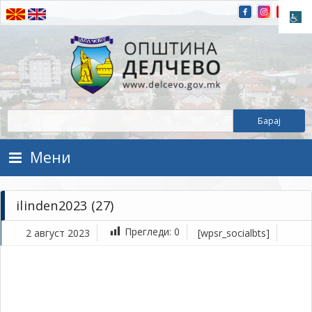
Прескокнете на содржината
Општина Делчево
Општина Делчево
Мени
ilinden2023 (27)
Прегледи:
0
2 август 2023
[wpsr_socialbts]
ав
2,
202
1Т
ili
(27