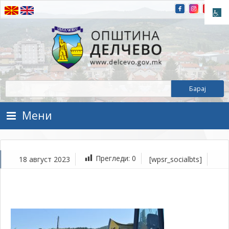
Прескокнете на содржината
Општина Делчево
Општина Делчево
Мени
Прегледи:
0
18 август 2023
[wpsr_socialbts]
ав
18,
202
1Т