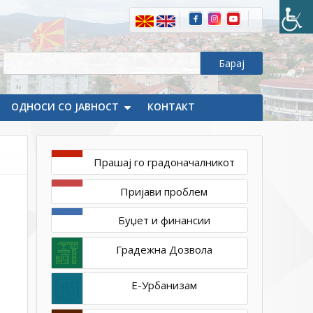
ОДНОСИ СО ЈАВНОСТ
КОНТАКТ
Прашај го градоначалникот
август
18,
Пријави проблем
2023
1ТП1
Буџет и финансии
Градежна Дозвола
Е-Урбанизам