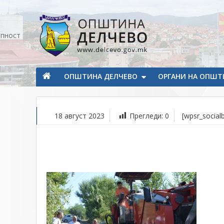
Прескокнете на содржината
апност
Општина Делчево
Општина Делчево
ОПШТИНА ДЕЛЧЕВО
ОРГАНИ НА ОПШТ
18 август 2023
Прегледи:
0
[wpsr_socialb