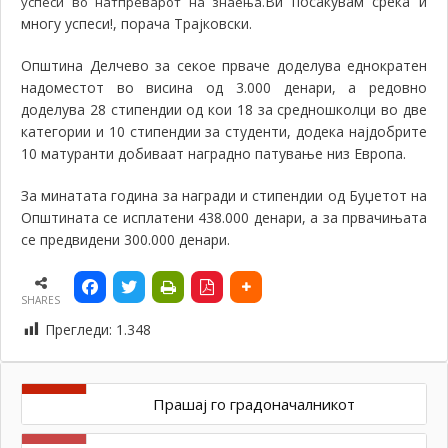
Ви посакувам среќа и
успеси во натпреварот на знаења.
многу успеси!, порача Трајковски.
Општина Делчево за секое прваче доделува еднократен
надоместот во висина од 3.000 денари, а редовно
доделува 28 стипендии од кои 18 за средношколци во две
категории и 10 стипендии за студенти, додека најдобрите
10 матуранти добиваат наградно патување низ Европа.
За минатата година за награди и стипендии од Буџетот на
Општината се исплатени 438.000 денари, а за првачињата
се предвидени 300.000 денари.
SHARES
Прегледи:
1.348
Прашај го градоначалникот