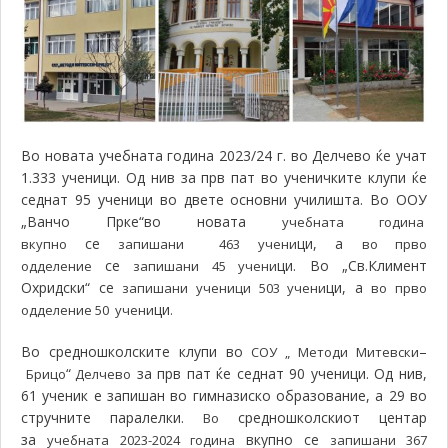
Во новата учебната година 2023/24 г. во Делчево ќе учат
1.333 ученици. Од нив за прв пат во ученичките клупи ќе
седнат 95 ученици во двете основни училишта. Во ООУ
„Ванчо Прке“во новата
учебната година
се
ци, а
вкупно
запишани 463 учени
во прво
се
ци. Во „Св.Климент
одделение
запишани 45 учени
Охридски“ се
ци, а
запишани ученици 503 учени
во прво
ци
одделение 50 учени
.
Во средношколските клупи во
–
СОУ „ Методи Митевски
“
за прв пат ќе седнат 90 ученици. Од нив,
Брицо
Делчево
61 ученик е запишан во гимназиско образование, а 29 во
стручните паралелки.
средношколскиот центар
Во
за
вкупно се
учебната 2023-2024 година
запишани 367