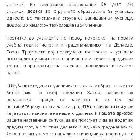
ќе учат
ученици. Во гимназиско образование
279
додека во с
то
,
ученици,
тручно
образование 88 ученици
односно во
та
се запишани
ученици,
текстилна
струка
34
додека во х
–
та
емиско
технолошка
54 ученици.
Честитки до учениците по повод почетокот на новата
учебна година испрати и градоначалникот на Делчево,
Горан Трајковски кој посакувајќи им среќна и успешна
посочи дека училиштето е
значаен и
интересен предизвик
кој ги отвора вратите на знаењата, напредокот и личниот
развој.
–
Најубавите години се ученичките години, а образованието е
Затоа,
ете
битна алка за секој поединец.
влез
во
образовниот процес со насмевка и со цел да
ете
ите
постигн
резултати и да се изград
во личности кои утре
и нашата држава
ќе ја градат иднината на нашето Делчево
!
Вашите наставници се тука, да ви помогнат и да ве водат во
предизвикот, а Општина Делчево и јас, како градоначалник,
ќе ве поттикнуваме со награди и стипендии да постигнувате