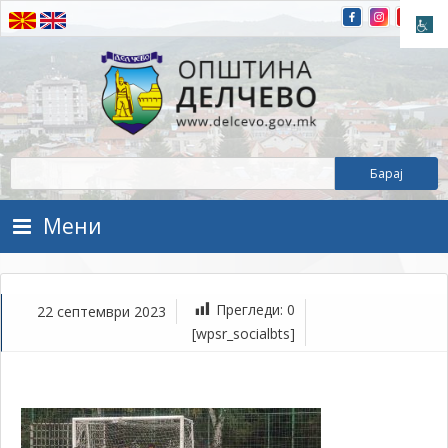
Прескокнете на содржината
Општина Делчево
Општина Делчево
Мени
Прегледи:
0
22 септември 2023
се
[wpsr_socialbts]
22,
202
1Т