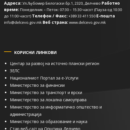
Адреса:
Работно
Ул.Љубомир Белогаски бр.1, 2320, Делчево
време:
Понеделник – Петок: 07:30 – 15:30 часот (Пауза од 10:30
Телефон / Факс:
Е-пошта
до 11:00 часот)
+389 33 411 550
Веб страна:
info@delcevo.gov.mk
www.delcevo.gov.mk
КОРИСНИ ЛИНКОВИ
Центар за развој на источно плански регион
ЗЕЛС
Националниот Портал за е-Услуги
Министерство за финансии
Министерство за транспорт и врски
Министерство за локална самоуправа
Министерство за информатичко општество и
администрација
Министерство за образование и наука
Стар веб-сајт на Општина Делчево