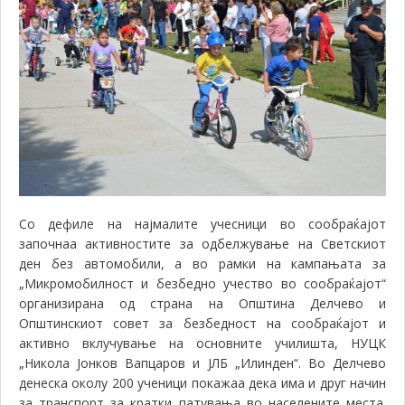
Со дефиле на најмалите учесници во сообраќајот
започнаа активностите за одбелжување на Светскиот
ден без автомобили, а во рамки на кампањата за
„Микромобилност и безбедно учество во сообраќајот“
организирана од страна на Општина Делчево и
Општинскиот совет за безбедност на сообраќајот и
активно вклучување на основните училишта, НУЦК
„Никола Јонков Вапцаров и ЈЛБ „Илинден“. Во Делчево
денеска околу 200 ученици покажаа дека има и друг начин
за транспорт за кратки патувања во населените места.