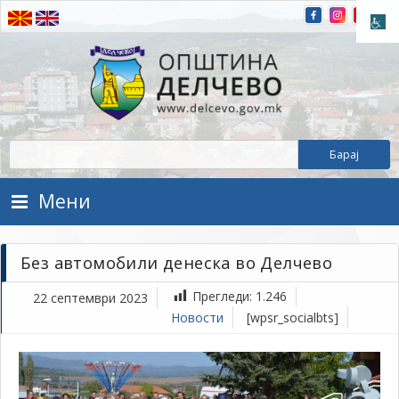
Прескокнете на содржината
Општина Делчево
Општина Делчево
Мени
Без автомобили денеска во Делчево
Прегледи:
1.246
22 септември 2023
Новости
[wpsr_socialbts]