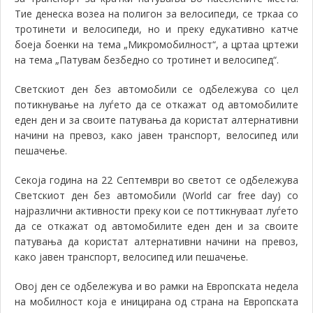
Тие денеска возеа на полигон за велосипеди, се тркаа со
тротинети
и велосипеди, но и преку едукативно катче
боеја боенки на тема „Микромобилност“, а цртаа цртежи
на тема „Патувам безбедно со тротинет и велосипед“.
Светскиот ден без автомобили се одбележува со цел
потикнување на луѓето да се откажат од автомобилите
еден ден и за своите патувања да користат алтернативни
начини на превоз, како јавен транспорт, велосипед или
пешачење.
Секоја година на 22 Септември во светот се одбележува
Светскиот ден без автомобили (
World car free day)
со
најразлични активности преку кои се поттикнуваат луѓето
да се откажат од автомобилите еден ден и за своите
патувања да користат алтернативни начини на превоз,
како јавен транспорт, велосипед или пешачење.
Овој ден се одбележува и во рамки на Европската недела
на мобилност која е иницирана од страна на Европската