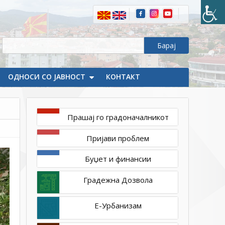
25,
2023
1ТП1
Асфалт
и
на
улици
ОДНОСИ СО ЈАВНОСТ
КОНТАКТ
во
с.
Тработивиште
Прашај го градоначалникот
Пријави проблем
Буџет и финансии
Градежна Дозвола
Е-Урбанизам