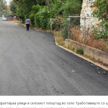
 асфалтираа улици и селскиот плоштад во село Тработивиште со 