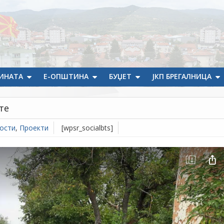
ИНАТА
Е-ОПШТИНА
БУЏЕТ
ЈКП БРЕГАЛНИЦА
те
ости
,
Проекти
[wpsr_socialbts]