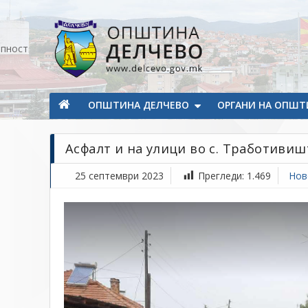
Прескокнете на содржината
апност
Општина Делчево
Општина Делчево
ОПШТИНА ДЕЛЧЕВО
ОРГАНИ НА ОПШТ
Асфалт и на улици во с. Тработивиш
25 септември 2023
Прегледи:
1.469
Нов