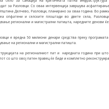
а село за санација на критичната патна инфраструктура
одат за Разловци. Со оваа интервенција завршува асфалтирањ
Општина Делчево, Разловци, планирано за оваа година. Во рамк
беа опфатени и селските плоштади во двете села, Разловц
ување регионални и магистрални патишта, наредните денови ќе
ловци е вредна 50 милиони денари средства преку програмата
жување на регионални и магистрални патишта.
струкцијата на регионалниот пат и наредната година при што
атот со што овој патен правец ќе биде и комплетно реконструира