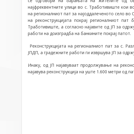
се одговори на барањата на жителите од ов
најфреквентните улици во с. Тработивиште кои в
на регионалниот пат за најоддалеченото село во 
на реконструкцијата покрај регионалниот пат 
Тработивиште, а согласно најавите од ЈП за одрж
работи на доизградба на банкините покрај патот.
Реконструкцијата на регионалниот пат за с. Раз
ЈПДП, а градежните работи ги извршува ЈП за одр
Инаку, од ЈП најавуваат продолжување на рекон
најавува реконструкција на уште 1.600 метри од п