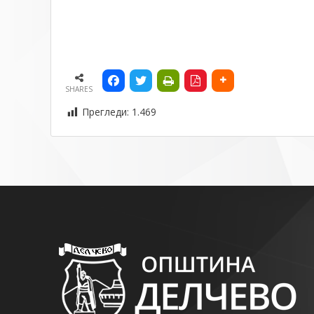
SHARES
Прегледи:
1.469