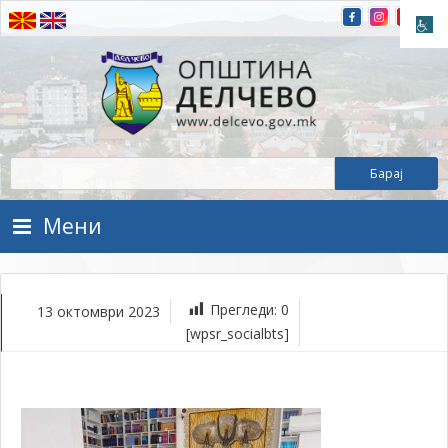
Прескокнете на содржината
Општина Делчево
Општина Делчево
Мени
Прегледи:
0
13 октомври 2023
ок
[wpsr_socialbts]
13,
202
1Т