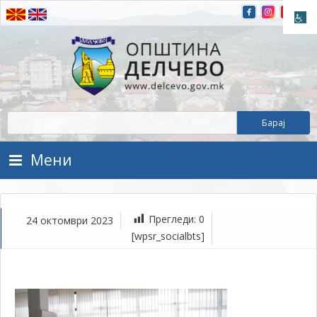
Прескокнете на содржината
Општина Делчево
Општина Делчево
Мени
Прегледи:
0
24 октомври 2023
ок
[wpsr_socialbts]
24,
202
1Т