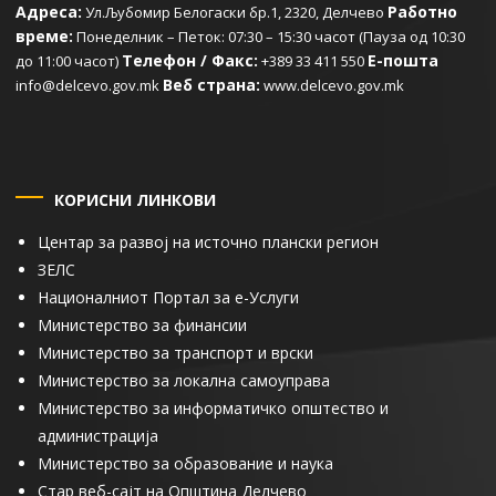
Адреса:
Работно
Ул.Љубомир Белогаски бр.1, 2320, Делчево
време:
Понеделник – Петок: 07:30 – 15:30 часот (Пауза од 10:30
Телефон / Факс:
Е-пошта
до 11:00 часот)
+389 33 411 550
Веб страна:
info@delcevo.gov.mk
www.delcevo.gov.mk
КОРИСНИ ЛИНКОВИ
Центар за развој на источно плански регион
ЗЕЛС
Националниот Портал за е-Услуги
Министерство за финансии
Министерство за транспорт и врски
Министерство за локална самоуправа
Министерство за информатичко општество и
администрација
Министерство за образование и наука
Стар веб-сајт на Општина Делчево