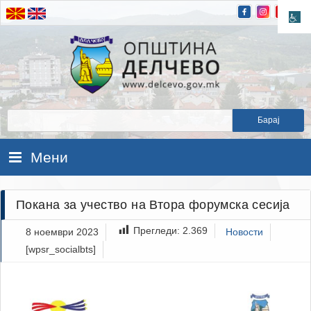
Прескокнете на содржината
Општина Делчево
Општина Делчево
Мени
Покана за учество на Втора форумска сесија
Прегледи:
2.369
8 ноември 2023
Новости
[wpsr_socialbts]