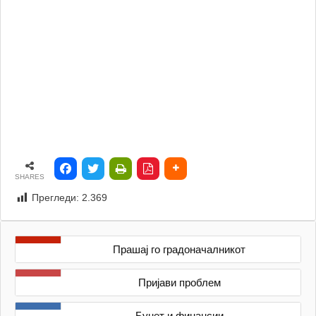
SHARES
Прегледи:
2.369
Прашај го градоначалникот
Пријави проблем
Буџет и финансии