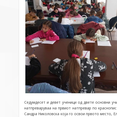
Седумдесет и девет ученици од двете основни уч
натпреваруваа на првиот натпревар по краснопис 
Сандра Николовска која го освои првото место, Е