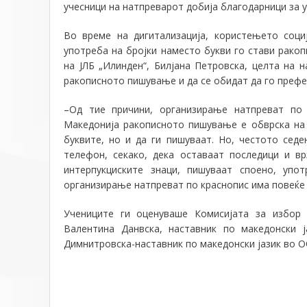
учесници на натпреварот добија благодарници за у
Во време на дигитализација, користењето соци
употреба на бројки наместо букви го стави рако
на ЈЛБ „Илинден“, Билјана Петровска, целта на 
ракописното пишување и да се обидат да го префе
–
Од тие причини, организирање натпреват по 
Македонија ракописното пишување е обврска на 
буквите, но и да ги пишуваат. Но, честото сед
телефон
,
секако
,
дека оставаат последици и вр
интерпукциските знаци, пишуваат споено, упот
организирање натпреват по краснопис има повеќе
Учениците ги оценуваше
Комисијата за избор 
Валентина Данвска, наставник по македонски 
Димнитровска-наставник по македонски јазик во О