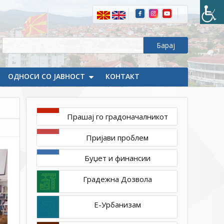
прв
пат
во
Делчево
се
одржа
ОДНОСИ СО ЈАВНОСТ
КОНТАКТ
натпревар
по
краснопис
Прашај го градоначалникот
Пријави проблем
Буџет и финансии
Градежна Дозвола
Е-Урбанизам