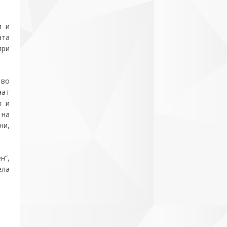
и и
ата
при
 во
аат
т и
 на
ни,
н“,
ела