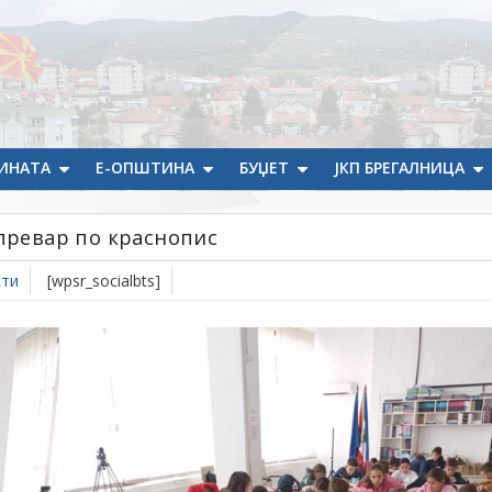
ИНАТА
Е-ОПШТИНА
БУЏЕТ
ЈКП БРЕГАЛНИЦА
тпревар по краснопис
сти
[wpsr_socialbts]