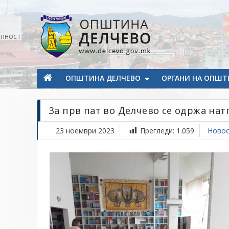
Прескокнете на содржината
апност
Општина Делчево
Општина Делчево
ОПШТИНА ДЕЛЧЕВО
ОРГАНИ НА ОПШТ
За прв пат во Делчево се одржа на
23 ноември 2023
Прегледи:
1.059
Ново