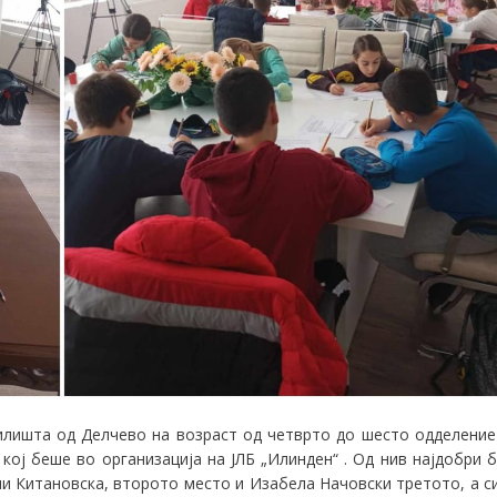
илишта од Делчево на возраст од четврто до шесто одделение
кој беше во организација на ЈЛБ „Илинден“ . Од нив најдобри б
ли Китановска, второто место и Изабела Начовски третото, а с