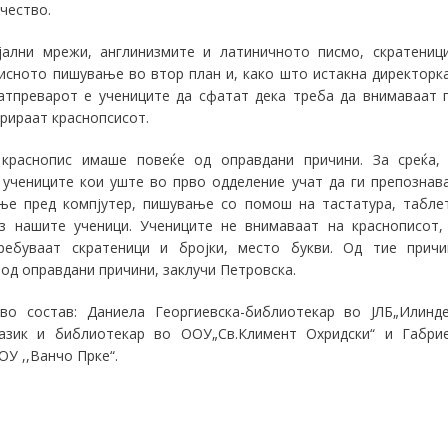
чество.
јални мрежи, англинизмите и латиничното писмо, скратениц
писното пишување во втор план и, како што истакна директорк
натпреварот е учениците да сфатат дека треба да внимаваат 
рираат краснопсисот.
краснопис имаше повеќе од оправдани причини. За среќа,
учениците кои уште во прво одделение учат да ги препознав
ење пред компјутер, пишување со помош на тастатура, табле
з нашите ученици.
Учениците н
е внимаваат на краснописот,
ребуваат скратеници и бројки, место букви. Од тие причи
 од оправдани причини
, заклучи Петровска.
во состав: Даниела Георгиевска-библиотекар во ЈЛБ„Илинде
јазик и библиотекар во ООУ„Св.Климент Охридски“ и Габри
ОУ ,,Ванчо Прке“
.