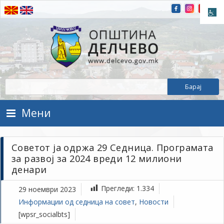
Прескокнете на содржината
Општина Делчево
Општина Делчево
Мени
Советот ја одржа 29 Седница. Програмата
за развој за 2024 вреди 12 милиони
денари
Прегледи:
1.334
29 ноември 2023
Информации од седница на совет
,
Новости
[wpsr_socialbts]