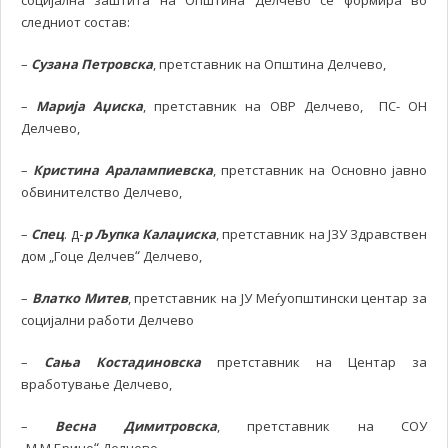
социјална заштита на Општина Делчево се формира во
следниот состав:
–
Сузана Петровска
, претставник на Општина Делчево,
–
Марија Аџиска
, претставник на ОВР Делчево, ПС- ОН
Делчево,
–
Кристина Аралампиевска
, претставник на Основно јавно
обвинителство Делчево,
д-
–
Спец
.
р Љупка Калаџиска
, претставник на ЈЗУ Здравствен
“
дом „Гоце Делчев
Делчево,
–
Влатко Митев
, претставник на ЈУ Меѓуопштински центар за
социјални работи Делчево
–
Сања Костадиновска
претставник на Центар за
вработување Делчево,
–
Весна Димитровска
, претставник на СОУ
“