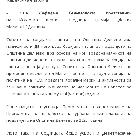
аменичка епархија
–
Оџа
Сефадин Селимовски
, претставник
в
з
џ
на Исламска
ерска
аедница
амија „Фатих
II
“
.
Мехмед
Делчево
Советот за социјална заштита на Општина Делчево има
да
с
надлежности
изготвува
оцијален план за подрачјето на
Општина Делчево, врз основа на кој Градоначалникот на
Општина Делчево изготвува Годишна програма за социјална
заштита која ја донесува Советот на Општина Делчево по
претходно мислење од Министерството за труд и социјална
;
политика на РСМ
предлага локални мерки и активности за
социјална заштита. Мандатот на членовите на Советот за
.
социјална заштита изнесува 4 (четири) години
Советниците ја усвоија
та
Програма
за дополнување на
Програмата за изработка на урбанистички планови на
подрачјето на Општина Делчево за 2023 година;
Исто така, на Седницата беше усвоен и Д
еветмесечен