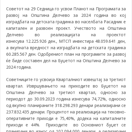
Советот на 29 Седница го усвои Планот на Програмата за
развој на Општина Делчево за 2024 година во кој
изградбата на детската градинка во населбата Расадник е
капитален и развоен проект. Учеството на Општина
Делчево во реализацијата на проектот
изнесува
12.225.926 ден., МТСП инвестира 48.059.641 ден,
а вкупната вредност на изградбата на детската градинка
60.285.567 ден.
Одобрениот план на програмите за развој
ќе биде составен дел на Буџетот на Општина Делчево за
2024 година.
Советниците го усвоија Кварталниот извештај за третиот
квартал.
Извршувањето на приходите во Буџетот на
Општина Делчево за третиот квартал, односно за
периодот до 30.09.2023 година изнесува 74,72%, односно
од вкупно планираните 318.298.293 денари реализирани се
237.832.435 денари. Процентот на реализација на тековно-
оперативните приходи е 75,40%, додека на капиталните
приходи е 44%. Приходите во Основниот буџет се
планирани во износ од 102,094,000 денари, а релизирани