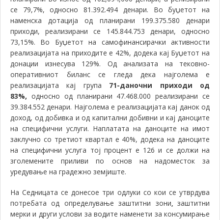
се 79,7%, односно 81.392.494 денари. Во буџетот на
наменска дотација од планирани 199.375.580 денари
приходи, реализирани се 145.844.753 денари, односно
73,15%. Во Буџетот на самофинансирачки активности
реализацијата на приходите е 42%, додека кај Буџетот на
донации изнесува 129%. Од анализата на тековно-
оперативниот биланс се гледа дека најголема е
реализацијата кај група
71-даночни приходи од
83%,
односно од планирани 47.468.000 реализирани се
39.384.552 денари. Најголема е реализацијата кај данок од
доход, од добивка и од капитални добивни и кај даноците
на специфични услуги. Наплатата на даноците на имот
заклучно со третиот квартал е 40%, додека на даноците
на специфични услуга тој процент е 126 и се должи на
зголемените приливи по основ на надоместок за
уредување на градежно земјиште.
На Седницата се донесое три одлуки со кои се утврдува
потребата од определување заштитни зони
заштитни
,
мерки и други услови за водите наменети за консумирање