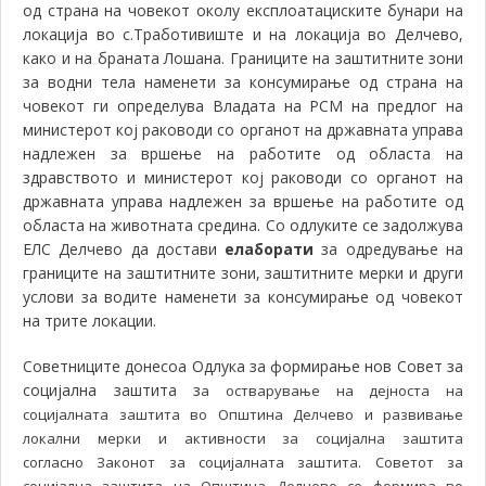
од страна на човекот околу експлоатациските бунари на
локација во с.Тработивиште и на локација во Делчево,
како и на браната Лошана.
Границите на заштитните зони
за водни тела наменети за консумирање од страна на
човекот ги определува Владата на РСМ на предлог на
министерот кој раководи со органот на државната управа
надлежен за вршење на работите од областа на
здравството и министерот кој раководи со органот на
државната управа надлежен за вршење на работите од
областа на животната средина. Со одлуките се задолжува
ЕЛС Делчево да достави
елаборати
за одредување на
границите на заштитните зони, заштитните мерки и други
услови за водите наменети за консумирање од човекот
на трите локации.
Советниците донесоа Одлука за формирање нов Совет за
социјална заштита з
а остварување на дејноста на
социјалната заштита во Општина Делчево и развивање
локални мерки и активности за социјална заштита
согласно Законот за социјалната заштита. Советот за