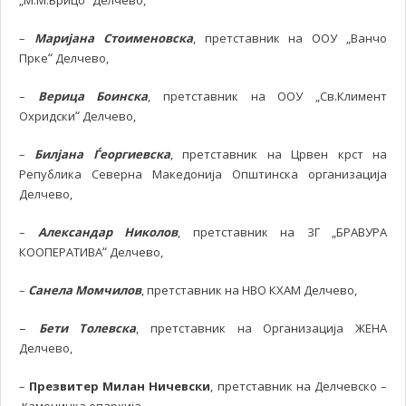
„М.М.Брицо
Делчево,
–
Маријана Стоименовска
, претставник на ООУ „Ванчо
“
Прке
Делчево,
–
Верица Боинска
, претставник на ООУ „Св.Климент
“
Охридски
Делчево,
–
Билјана Ѓеоргиевска
, претставник на Црвен крст на
Република Северна Македонија Општинска организација
Делчево,
–
Александар Николов
, претставник на ЗГ „БРАВУРА
“
КООПЕРАТИВА
Делчево,
–
Санела Момчилов
, претставник на НВО КХАМ Делчево,
–
Бети Толевска
, претставник на Организација ЖЕНА
Делчево,
–
Презвитер Милан Ничевски
, претставник на Делчевско –
к