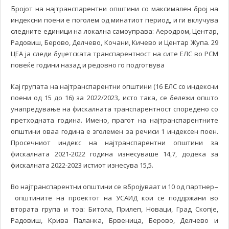
Б
ројот на најтранспарентни општини со максимален број на
индексни поени е поголем од минатиот период, и ги вклучува
следните единици на локална самоуправа: Аеродром, Центар,
Радовиш, Берово, Делчево, Кочани, Кичево и Центар Жупа. 29
ЦЕА ја следи буџетската транспарентност на сите ЕЛС во РСМ
повеќе години назад и редовно го подготвува
Кај групата на најтранспарентни општини (16 ЕЛС со индексни
,
,
поени од 15 до 16) за 2022/2023
исто така
се бележи општо
унапредување на фискалната транспарентност споредено со
претходната година. Имено, прагот на најтранспарентните
општини оваа година е зголемен за речиси 1 индексен поен.
Просечниот индекс на најтранспарентни општини за
фискалната 2021-2022 година изнесуваше 14,7, додека за
фискалната 2022-2023 истиот изнесува 15,5.
–
Во најтранспарентни општини се вбројуваат и 10 од партнер
општините на проектот на УСАИД кои се поддржани во
втората група и тоа: Битола, Прилеп, Новаци, Град Скопје,
Радовиш, Крива Паланка, Брвеница, Берово, Делчево и