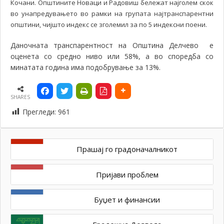
Кочани. Општините Новаци и Радовиш бележат најголем скок
во унапредувањето во рамки на групата најтранспарентни
општини, чијшто индекс се зголемил за по 5 индексни поени.
Даночната транспарентност на Општина Делчево е
оценета со средно ниво или 58%, а во споредба со
минатата година има подобрување за 13%.
SHARES
Прегледи:
961
Прашај го градоначалникот
Пријави проблем
Буџет и финансии