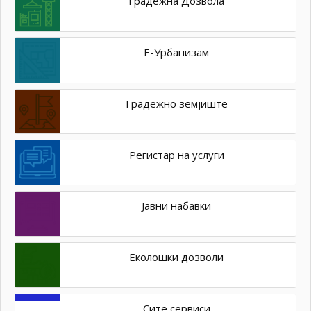
Градежна Дозвола
Е-Урбанизам
Градежно земјиште
Регистар на услуги
Јавни набавки
Еколошки дозволи
Сите сервиси