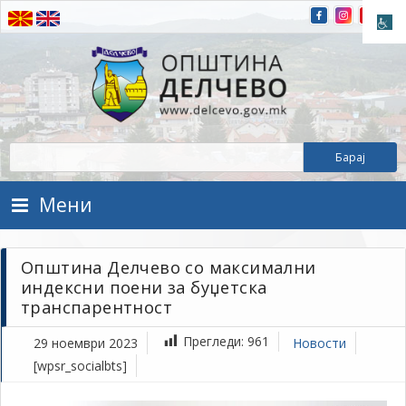
Прескокнете на содржината
Општина Делчево
Општина Делчево
Мени
Општина Делчево со максимални
индексни поени за буџетска
транспарентност
Прегледи:
961
29 ноември 2023
Новости
[wpsr_socialbts]