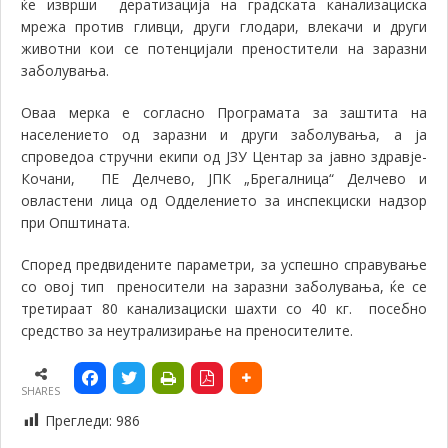
ќе
изврши
дератизација на градската канализациска
мрежа против гливци, други глодари, влекачи и други
животни кои се потенцијали преностители на заразни
заболувања.
Оваа мерка е согласно Програмата за заштита на
населението од заразни и други заболувања, а ја
спроведоа стручни екипи од ЈЗУ Центар за јавно здравје-
Кочани, ПЕ Делчево, ЈПК „Брегалница“ Делчево и
овластени лица од Одделението за инспекциски надзор
при Општината.
Според предвидените параметри, за успешно справување
со овој тип преносители на заразни заболувања, ќе се
третираат 80 канализациски шахти со 40 кг. посебно
средство за неутрализирање на преносителите.
SHARES
Прегледи:
986