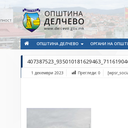
Прескокнете на содржината
апност
Општина Делчево
Општина Делчево
ОПШТИНА ДЕЛЧЕВО
ОРГАНИ НА ОПШТ
407387523_935010181629463_71161904
1 декември 2023
Прегледи:
0
[wpsr_socia