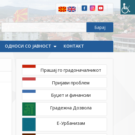
ОДНОСИ СО ЈАВНОСТ
КОНТАКТ
Прашај го градоначалникот
декември
Пријави проблем
1,
2023
Буџет и финансии
1ТП1
407387523_935010181629463_711619046119239482_n
Градежна Дозвола
Е-Урбанизам