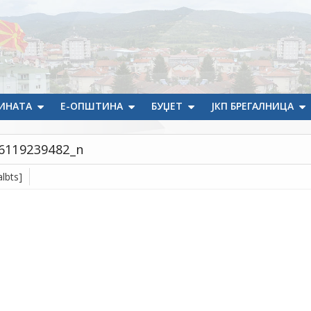
ИНАТА
Е-ОПШТИНА
БУЏЕТ
ЈКП БРЕГАЛНИЦА
6119239482_n
lbts]