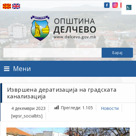
Прескокнете на содржината
Општина Делчево
Општина Делчево
Мени
Извршена дератизација на градската
канализација
Прегледи:
1.105
4 декември 2023
Новости
[wpsr_socialbts]