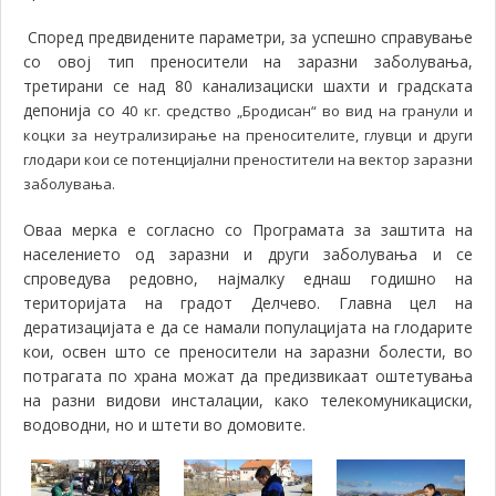
Според предвидените параметри, за успешно справување
со овој тип преносители на заразни заболувања,
третирани се над 80 канализациски шахти и градската
депонија со
40 кг. средство „Бродисан“ во вид на гранули и
коцки за неутрализирање на преносителите, глувци и други
глодари кои се потенцијални преностители на вектор заразни
заболувања.
Оваа мерка е согласно со Програмата за заштита на
населението од заразни и други заболувања и се
спроведува редовно, најмалку еднаш годишно на
територијата на градот Делчево. Главна цел на
дератизацијата е да се намали популацијата на глодарите
кои, освен што се преносители на заразни болести, во
потрагата по храна можат да предизвикаат оштетувања
на разни видови инсталации, како телекомуникациски,
водоводни, но и штети во домовите.