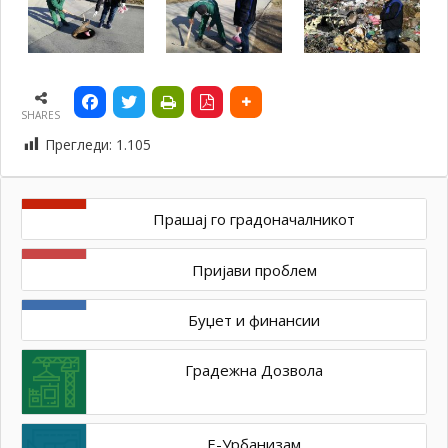
SHARES
Прегледи:
1.105
Прашај го градоначалникот
Пријави проблем
Буџет и финансии
Градежна Дозвола
Е-Урбанизам