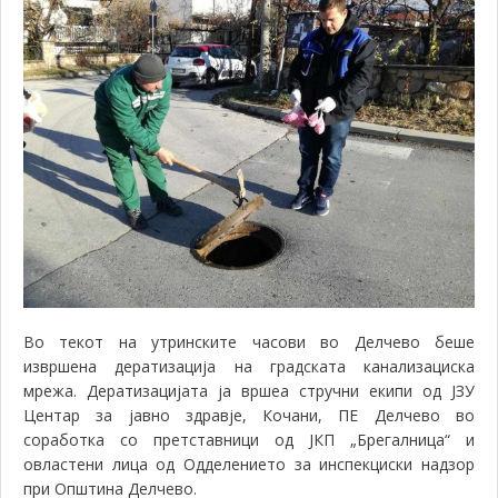
Во текот на утринските часови во Делчево беше
извршена дератизација на градската канализациска
мрежа. Дератизацијата ја вршеа стручни екипи од ЈЗУ
Центар за јавно здравје, Кочани, ПЕ Делчево во
соработка со претставници од ЈКП „Брегалница“ и
овластени лица од Одделението за инспекциски надзор
при Општина Делчево.