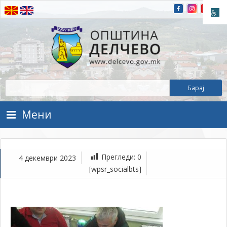
Прескокнете на содржината
Општина Делчево
Општина Делчево
Мени
Прегледи:
0
4 декември 2023
де
[wpsr_socialbts]
4,
202
1Т