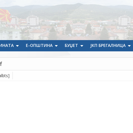
ИНАТА
Е-ОПШТИНА
БУЏЕТ
ЈКП БРЕГАЛНИЦА
f
lbts]