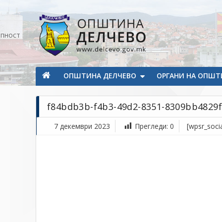
Прескокнете на содржината
апност
Општина Делчево
Општина Делчево
ОПШТИНА ДЕЛЧЕВО
ОРГАНИ НА ОПШТ
f84bdb3b-f4b3-49d2-8351-8309bb4829f
7 декември 2023
Прегледи:
0
[wpsr_socia