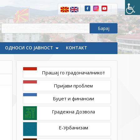
ОДНОСИ СО ЈАВНОСТ
КОНТАКТ
Прашај го градоначалникот
декември
Пријави проблем
7,
2023
Буџет и финансии
1ТП1
f84bdb3b-
Градежна Дозвола
f4b3-
49d2-
Е-Урбанизам
8351-
8309bb4829ff