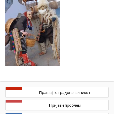
Прашај го градоначалникот
Пријави проблем