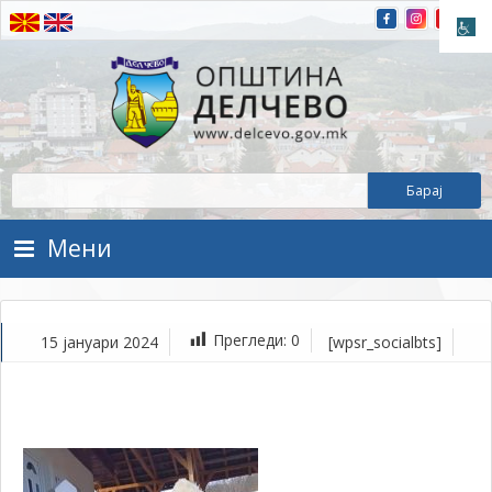
Прескокнете на содржината
Општина Делчево
Општина Делчево
Мени
Прегледи:
0
15 јануари 2024
[wpsr_socialbts]
ја
15,
202
1Т