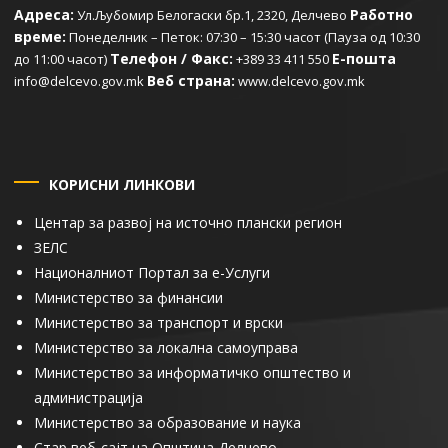
Адреса:
Работно
Ул.Љубомир Белогаски бр.1, 2320, Делчево
време:
Понеделник – Петок: 07:30 – 15:30 часот (Пауза од 10:30
Телефон / Факс:
Е-пошта
до 11:00 часот)
+389 33 411 550
Веб страна:
info@delcevo.gov.mk
www.delcevo.gov.mk
КОРИСНИ ЛИНКОВИ
Центар за развој на источно плански регион
ЗЕЛС
Националниот Портал за е-Услуги
Министерство за финансии
Министерство за транспорт и врски
Министерство за локална самоуправа
Министерство за информатичко општество и
администрација
Министерство за образование и наука
Стар веб-сајт на Општина Делчево