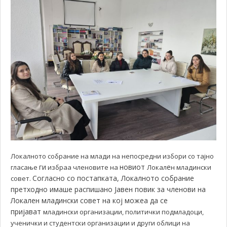
Локалното собрание на млади на непосредни избори со тајно
ги
новиот
е
гласање
избраа членовите на
Локал
н младински
Согласно со постапката, Локалното собрание
совет.
претходно имаше распишано Јавен повик за членови на
Локален младински совет на кој можеа да се
пријават
младински организации, политички подмладоци,
ученички и студентски организации и други облици на