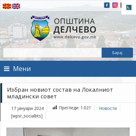
Прескокнете на содржината
Општина Делчево
Општина Делчево
Мени
Избран новиот состав на Локалниот
младински совет
Прегледи:
1.021
17 јануари 2024
Новости
[wpsr_socialbts]