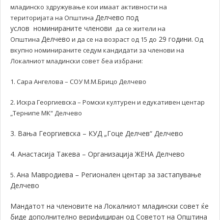
младинско здружување кои имаат активности на
Делчево под
територијата на Општина
услов номинираните членови
да се жители на
Делчево
29 години.
Општина
и да се на возраст од 15 до
Од
вкупно номинираните седум кандидати за членови на
Локалниот младински совет беа избрани:
1. Сара Ангелова – СОУ М.М.Брицо Делчево
2. Искра Георгиевска – Ромски културен и едукативен центар
„Тернипе МК“ Делчево
3. Вања Георгиевска – КУД „Гоце Делчев“ Делчево
4. Анастасија Такева – Организација ЖЕНА Делчево
Ана Мавродиева – Регионален центар за застапување
5.
Делчево
Мандатот на членовите на Локалниот младински совет ќе
биде дополнително верифициран од Советот на Општина