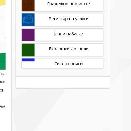
Градежно земјиште
Регистар на услуги
Јавни набавки
Еколошки дозволи
Сите сервиси
 на
или
ен,
ање