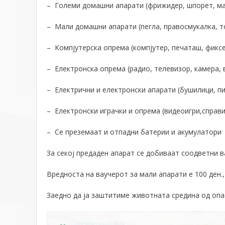
–
Големи домашни апарати (фрижидер, шпорет, маш
–
Мали домашни апарати (пегла, правосмукалка, то
–
Компјутерска опрема (компјутер, печаташ, фиксе
–
Електронска опрема (радио, телевизор, камера, 
–
Електрични и електронски апарати (бушилици, п
–
Електронски играчки и опрема (видеоигри,справи
–
Се преземаат и отпадни батерии и акумулатори
За секој предаден апарат се добиваат соодветн
Вредноста на ваучерот за мали апарати е 100 ден., 
Заедно да ја заштитиме животната средина од опа