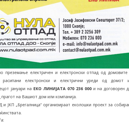
но преземање електричен и електронски отпад од домовите
т расипани електронски и електрични уреди од домот 
сецот јануари на
ЕКО ЛИНИЈАТА 070 236 000
и на договорен д
 прагот на Вашиот дом или компанија.
 и ЈКП „Брегалница“ организираат еколошки проект за собир
ќинствата.
а: