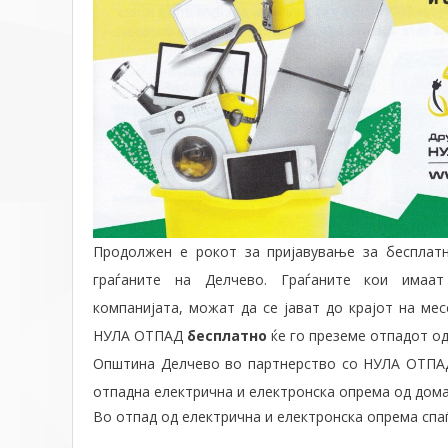
Продолжен е рокот за пријавување за бесплат
граѓаните на Делчево. Граѓаните кои имаа
компанијата, можат да се јават до крајот на ме
НУЛА ОТПАД
бесплатно
ќе го преземе отпадот од
Општина Делчево во партнерство со НУЛА ОТПАД
отпадна електрична и електронска опрема од дома
Во отпад од електрична и електронска опрема спаѓ