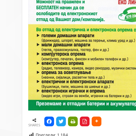
SHARES
Прегледи:
1.184