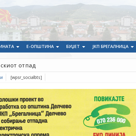
ИНАТА
Е-ОПШТИНА
БУЏЕТ
ЈКП БРЕГАЛНИЦА
нскиот отпад
ти
[wpsr_socialbts]