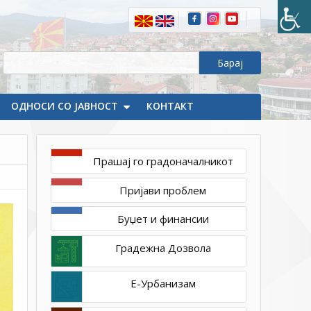
јануари
18,
2024
1ТП1
Бесплатно
ослободете
се
ОДНОСИ СО ЈАВНОСТ
од
КОНТАКТ
елекронскиот
отпад
Прашај го градоначалникот
Пријави проблем
Буџет и финансии
Градежна Дозвола
Е-Урбанизам