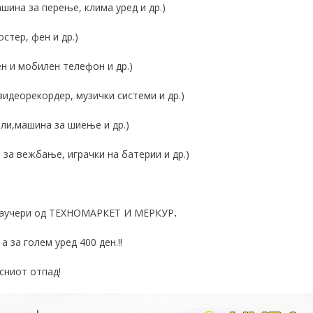
ина за перење, клима уред и др.)
стер, фен и др.)
н и мобилен телефон и др.)
видеорекордер, музички системи и др.)
или,машина за шиење и др.)
 за вежбање, играчки на батерии и др.)
и ваучери од ТЕХНОМАРКЕТ И МЕРКУР
.
а за голем уред 400 ден.!!
сниот отпад!