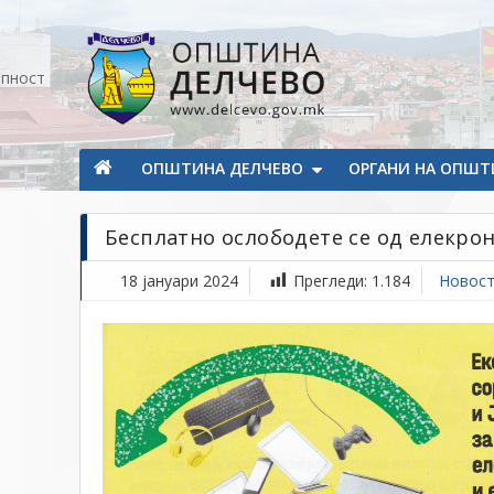
Прескокнете на содржината
апност
Општина Делчево
Општина Делчево
ОПШТИНА ДЕЛЧЕВО
ОРГАНИ НА ОПШТ
Бесплатно ослободете се од елекро
18 јануари 2024
Прегледи:
1.184
Новос