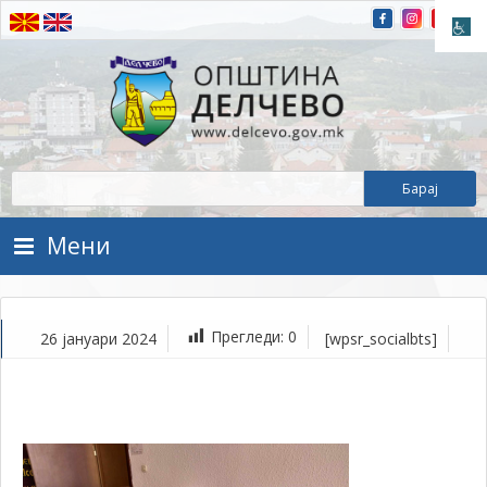
Прескокнете на содржината
Општина Делчево
Општина Делчево
Мени
Прегледи:
0
26 јануари 2024
[wpsr_socialbts]
ја
26,
202
1Т