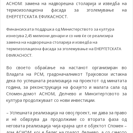
АСНОМ: замена на надворешна столарија и изведба на
термоизолациона фасада за зголемување на
ЕНЕРГЕТСКАТА ЕФИКАСНОСТ.
Финансиската поддршка од Министерството за култура
изнесува 2,45 милиони денари и со нив ќе се реализира
замена на надворешна столарија и изведба на
термоизолациона фасада за зголемување на ЕНЕРГЕТСКАТА
ЕФИКАСНОСТ.
Во своето обраќање на настанот организиран во
Владата на РСМ, градоначалникот Трајковски истакна
дека по успешната реализација на проектот од минатата
година, за реконструкција на фоајето и малата сала од
Спомен-домот АСНОМ, Делчево и Минситертсвото за
култура продолжуваат со нови инвестиции.
–
Успешната реализација на овој проект, ни дава за право
и нè обврзува да продолжиме со втората фаза од
неговата реализација чија крајна цел е објектот Спомен –
дом АСНОМ, кој е белег на градот Делчево, а со самото