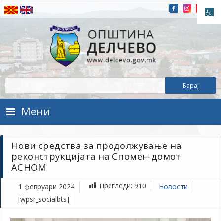
Прескокнете на содржината
Општина Делчево
Општина Делчево
Мени
Нови средства за продолжување на
реконструкцијата на Спомен-домот
АСНОМ
Прегледи:
910
1 февруари 2024
Новости
[wpsr_socialbts]