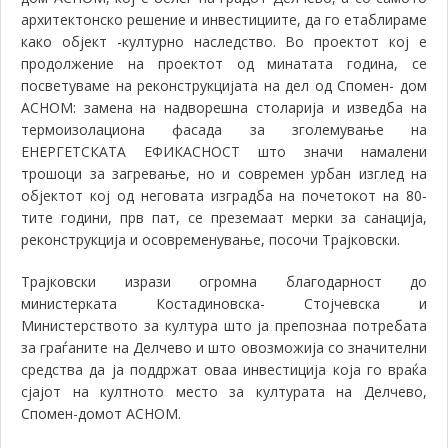
архитектонско решение и инвестициите, да го етаблираме
како објект -културно наследство. Во проектот кој е
продолжение на проектот од минатата година, се
посветуваме на р
еконструкцијата на дел од Спомен- дом
АСНОМ: замена на надворешна столарија и изведба на
термоизолациона фасада за зголемување на
ЕНЕРГЕТСКАТА ЕФИКАСНОСТ што значи намалени
трошоци за загревање, но и современ урбан изглед на
објектот кој од неговата изградба на почетокот на 80-
тите години, прв пат, се преземаат мерки за санација,
реконструкција и осовременување, посочи Трајковски.
Трајковски изрази огромна благодарност до
министерката Костадиновска- Стојчевска и
Министерството за култура што ја препознаа потребата
за граѓаните на Делчево и што овозможија со значителни
средства да ја поддржат оваа инвестиција која го враќа
сјајот на култното место за културата на Делчево,
Спомен-домот АСНОМ.