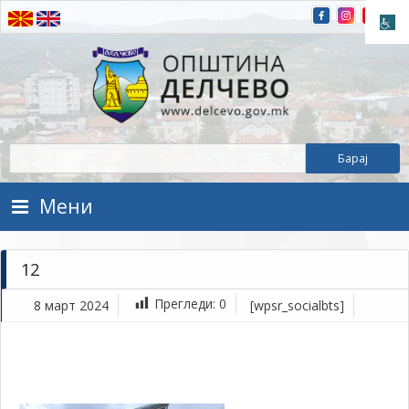
Прескокнете на содржината
Општина Делчево
Општина Делчево
Мени
12
Прегледи:
0
8 март 2024
[wpsr_socialbts]
ма
8,
202
1Т
12