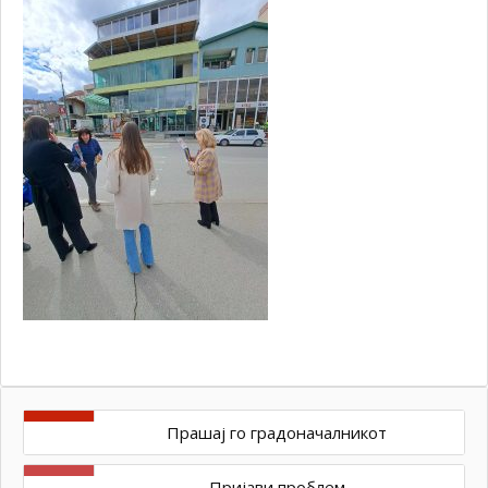
Прашај го градоначалникот
Пријави проблем