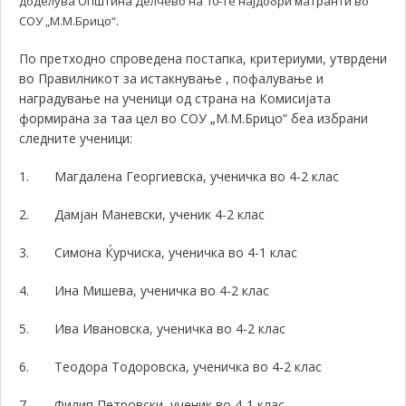
доделува Општина Делчево на 10-те најдобри матранти во
СОУ „М.М.Брицо“.
По претходно спроведена постапка, критериуми, утврдени
во Правилникот за истакнување , пофалување и
наградување на ученици од страна на Комисијата
формирана за таа цел во СОУ „М.М.Брицо“ беа избрани
следните ученици:
1. Магдалена Георгиевска,
ученичка во 4-2 клас
2.
Дамјан Маневски, ученик 4-2 клас
3.
Симона Ќурчиска, ученичка во 4-1 клас
4.
Ина Мишева, ученичка во 4-2 клас
5.
Ива Ивановска, ученичка во 4-2 клас
6.
Теодора Тодоровска, ученичка во 4-2 клас
7.
Филип Петровски, ученик во 4-1 клас