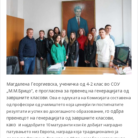
Магдалена Георгиевска, ученичка од 4-2 клас во СОУ
„М.М.Брицо“, е прогласена за првенец на генерацијата од
завршните класови.
Ова е одлуката на Комисијата составена
од професори од училиштето која ценејќи ги постигнатите
о одбра
резултати и успех во досегашното образование, г
првенецот на генерацијата од завршните класови,
како
и
најдобрите 10 матуранти кои ќе добијат наградно
патувањето низ Европа, награда која традиционално ја