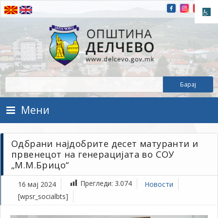
Прескокнете на содржината
Општина Делчево
Општина Делчево
Мени
Одбрани најдобрите десет матуранти и
првенецот на генерацијата во СОУ
„М.М.Брицо“
Прегледи:
3.074
16 мај 2024
Новости
[wpsr_socialbts]