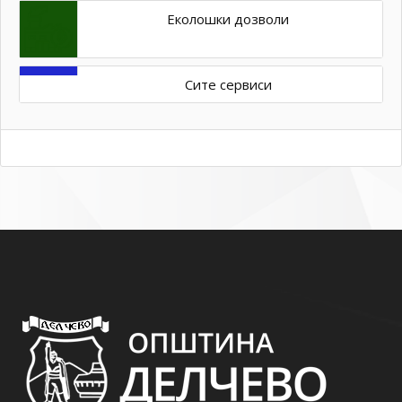
Еколошки дозволи
Сите сервиси