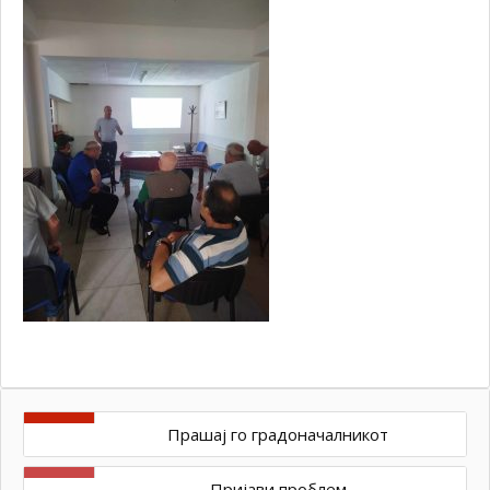
Прашај го градоначалникот
Пријави проблем