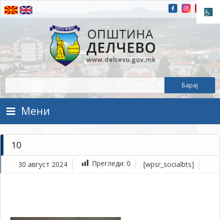
Прескокнете на содржината
Општина Делчево
Општина Делчево
Мени
10
Прегледи:
0
30 август 2024
[wpsr_socialbts]
ав
30,
202
1Т
10