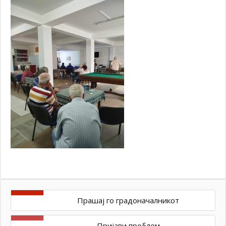
Прашај го градоначалникот
Пријави проблем