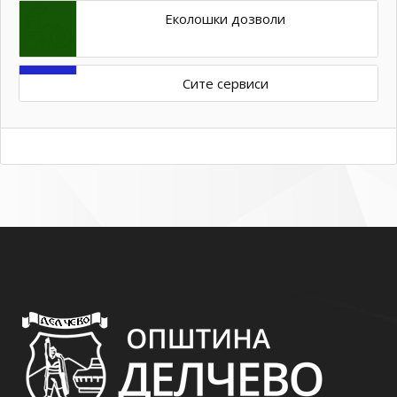
Еколошки дозволи
Сите сервиси