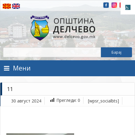
Прескокнете на содржината
Општина Делчево
Општина Делчево
Мени
11
Прегледи:
0
30 август 2024
[wpsr_socialbts]
ав
30,
202
1Т
11