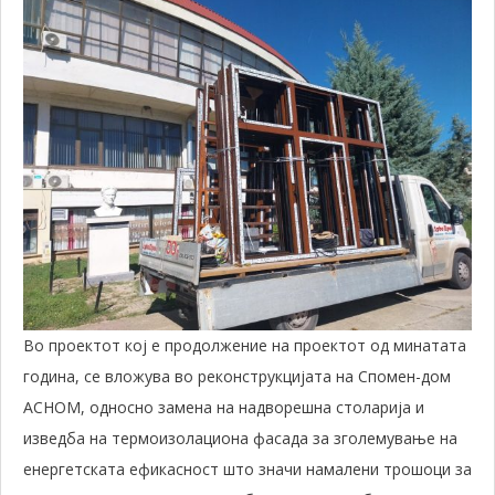
Во проектот кој е продолжение на проектот од минатата
година, се вложува во реконструкцијата на Спомен-дом
АСНОМ, односно замена на надворешна столарија и
изведба на термоизолациона фасада за зголемување на
енергетската ефикасност што значи намалени трошоци за