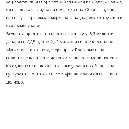
загревање, но и современ урбан изглед на објектот за кој
од неговата изградба на почетокот на 80-тите години,
прв пат, се преземаат мерки за санација, реконструкција и
осовременување.
Вкупната вредност на проектот изнесува 3,5 милиони
денари со ДДВ од кои 2,45 милиони се обезбедени од
Министерството за култура преку Програмата за
користење капитални дотации за инвестициони проекти
во единиците на локалната самоуправа во областа на
културата, а останатите се кофинансирани од Општина
Делчево.