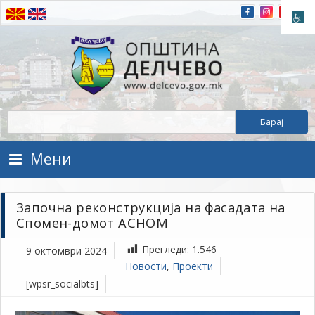
Прескокнете на содржината
Општина Делчево
Општина Делчево
Мени
Започна реконструкција на фасадата на
Спомен-домот АСНОМ
Прегледи:
1.546
9 октомври 2024
Новости
,
Проекти
[wpsr_socialbts]