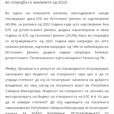
во споредба со анализите од 2022г
.
Во однос на планските региони, овогодишните наоди
р
покажуваат дека ЕЛС во Источниот
егион се најотворени
(43,4%), за разлика од 2022 година каде што најотворени беа
р
ЕЛС од Југоисточниот
егион, додека најзатворени и оваа
р
година се ЕЛС од Скопскиот
егион (29,2%). Иако во споредба
со истражувањето од 2022 година има напредок во сите
плански региони, најголем напредок од 14% се забележува во
р
Источниот
егион, додека најмал напредок бележат
Југоисточниот, Пелагонискиот и Југозападниот Регион од 7%.
Инаку, п
роцената е резултат на спроведеното истражување
засновано врз Индексот на отвореност чија цел е да го
утврди степенот до кој се почитуваат начелата на доброто
владеење, во овој случај на локалната власт во Република
Северна Македонија. Индексот на отвореност се заснова на
и е со
методологијата на Индекс на отвореноста на ЕЛС
цел
от до кој
да се измери степен
единиците на локалната
самоуправа во Република Северна Македонија ги почитуваат
за добро владеење. Истражувањето го
начела