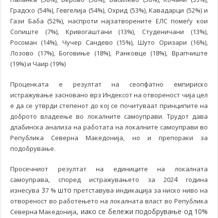
Градско (54%), Гевгелија (54%), Охрид (53%), Кавадарци (52%) и
Гази Баба (52%), наспроти најзатворените ЕЛС помеѓу кои
Сопиште (7%), Кривогаштани (13%), Студеничани (13%),
Росоман (14%), Чучер Сандево (15%), Шуто Оризари (16%),
Лозово (17%), Боговиње (18%), Ранковце (18%), Врапчиште
(19%) и Чаир (19%)
Проценката е резултат на сеопфатно емпириско
истражување засновано врз Индексот на отвореност чија цел
е да се утврди степенот до кој се почитуваат принципите на
доброто владеење во локалните самоуправи. Трудот дава
длабинска анализа на работата на локалните самоуправи во
Република Северна Македонија, но и препораки за
подобрување.
Просечниот резултат на единиците на локалната
,
4
самоуправа
според истражувањето за 202
година
3
што
изнесува
7 %
претставува индикација за ниско ниво на
отвореност во работењето на локалната власт во Република
, иако се бележи подобрување од 10%
Северна Македонија