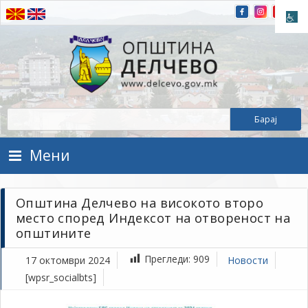
Прескокнете на содржината
Општина Делчево
Општина Делчево
Мени
Општина Делчево на високото второ
место според Индексот на отвореност на
општините
Прегледи:
909
17 октомври 2024
Новости
[wpsr_socialbts]