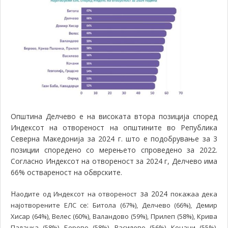
Општина Делчево е на високата втора позиција според
Индексот на отвореност на општините во Република
Северна Македонија за 2024 г. што е подобрување за 3
позиции споредено со мерењето спроведено за 2022.
Согласно Индексот на отвореност за 2024 г, Делчево има
66% оствареност на обврските.
Н
за 2024
аодите од Индексот на отвореност
покажаа дека
:
најотворените ЕЛС се
Битола (67%), Делчево (66%), Демир
Хисар (64%), Велес (60%), Валандово (59%), Прилеп (58%), Крива
Паланка (58%), Берово (58%), Василево (56%), Кочани (55%),