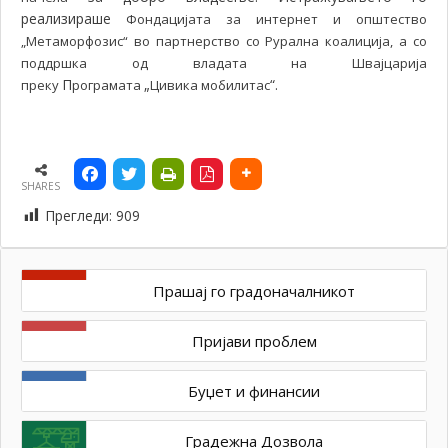
реализираше
Фондацијата за интернет и општество
„Метаморфозис“ во партнерство со Рурална коалиција, а со
поддршка од владата на Швајцарија
П
„
“.
преку
рограмата
Цивика мобилитас
SHARES
Прегледи:
909
Прашај го градоначалникот
Пријави проблем
Буџет и финансии
Градежна Дозвола