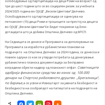
ослободување од партципација на деца Роми на возраст од
три до шест години што се во социјален ризик за учебната
2024/2025 година во ОЈУДГ „Весели Цветови“Делчево.
Ослободувањето од партиципација се однесува на
петнаесеет (15) деца Роми и трошоците за престој на децата
во ОЈУДГ „Весели Цветови“ќе бидат покриени од блок-
дотацијата што ја добива Општина Делчево од МТСП.
На Седницата се донесе и Програмата за дополнување на
Програмата за изработка урбанистички планови на
подрачјето на Општина Делчево за 2024 година, се донесоа и
повеќе одлуки со кои се утврди потребата од донесување
урбанистичко планска документација за бесправно
С
оветниците
изградени објекти надвор од планскиот опфат.
одобрија финансиски средства во износ од 100.000
денари на Спортско риболовното друштво „Брегалница“,
по барање
,
а се усвои и Извештајот за јавната безбедност и
безбедноста на сообраќајот на патиштата на подрачјето на
Општина Делчево.