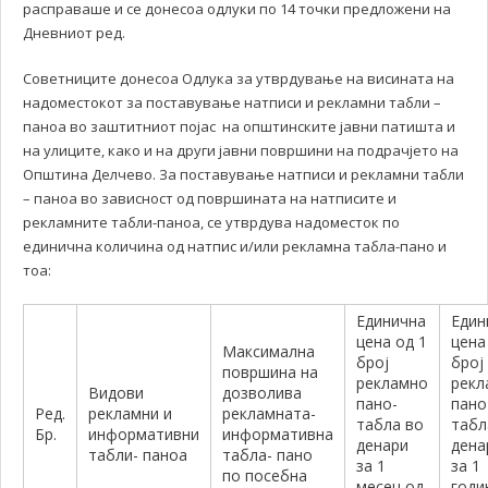
расправаше и се донесоа одлуки по 14 точки предложени на
Дневниот ред.
Советниците донесоа Одлука за утврдување на висината на
надоместокот за поставување натписи и рекламни табли –
паноа во заштитниот појас на општинските јавни патишта и
на улиците, како и на други јавни површини на подрачјето на
Општина Делчево. За поставување натписи и рекламни табли
– паноа во зависност од површината на натписите и
рекламните табли-паноа, се утврдува надоместок по
единична количина од натпис и/или рекламна табла-пано и
тоа:
Единична
Един
цена од 1
цена
Максимална
број
број
површина на
рекламно
рекл
Видови
дозволива
пано-
пано
Ред.
рекламни и
рекламната-
табла во
табл
Бр.
информативни
информативна
денари
дена
табли- паноа
табла- пано
за 1
за 1
по посебна
месец од
годи