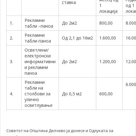
ставка
1
од 1
локација
лока
Рекламни
1.
До 2м2
800,00
8.00
табли –паноа
Рекламни
2.
Од 2,1 до 16м2
1.600,00
16.0
табли-паноа
Осветлени/
електронски
3.
информативни
До 2м2
1.200,00
12.0
и рекламни
паноа
Рекламни
6.00
табли на
4.
столбови за
До 0,5 м2
600,00
улично
осветлување
Советот на Општина Делчево ја донесе и Одлуката за