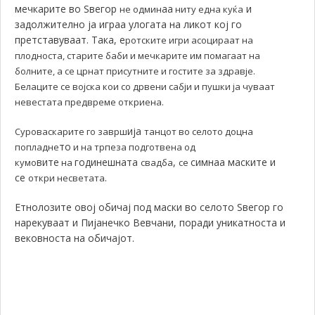
мечкарите во Ѕвегор
аа
и
не одмин
ниту една куќа
задолжително ја играа улогата на ликот кој го
претставуваат. Така, е
ротските игри асоцираат на
плодноста, старите баби и мечкарите им помагаат на
болните, а се црнат присутните и гостите за здравје.
Белаците се војска кои со дрвени сабји и пушки ја чуваат
невестата предвреме откриена.
ија
Суроваскарите го заврш
танцот во селото доцна
то
попладне
и на трпеза подготвена од
вите
годинешната
,
симнаа маските и
кумо
на
свадба
се
се
.
откри несветата
Етнолозите овој обичај под маски во селото Ѕвегор го
нарекуваат и Пијанечко Вевчани, поради уникатноста и
вековноста на обичајот.