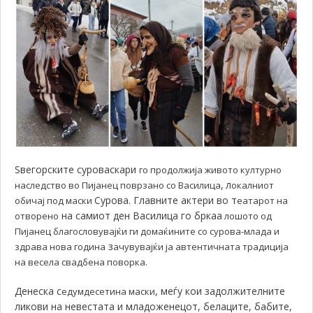
Ѕвегорските суроваскари
го продолжија живото културно
,
л
наследство во Пијанец поврзано со Василица
окалниот
Сурова. Главните актери во т
обичај под маски
еатарот на
на самиот ден Василица го бркаа
отворено
лошото од
Пијанец благословувајќи ги домаќините со сурова-млада и
з
здрава нова година
ачувувајќи ја автентичната традиција
.
на весела свадбена поворка
Денеска с
, меѓу кои задолжителните
едумдесетина маски
ликови на невестата и младоженецот, белаците, бабите,