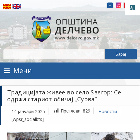
Прескокнете на содржината
Општина Делчево
Општина Делчево
Мени
Традицијата живее во село Ѕвегор: Се
одржа стариот обичај „Сурва“
Прегледи:
829
14 јануари 2025
Новости
[wpsr_socialbts]