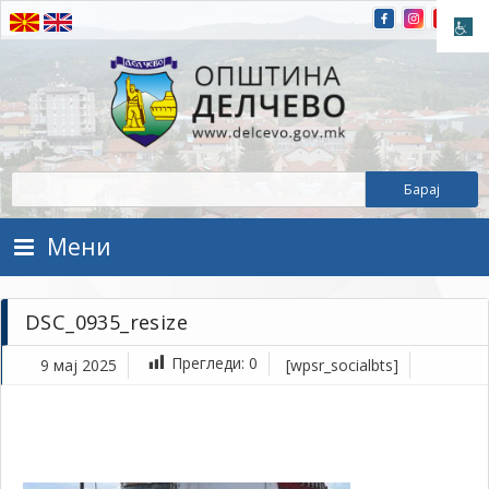
Прескокнете на содржината
Општина Делчево
Општина Делчево
Мени
DSC_0935_resize
Прегледи:
0
9 мај 2025
[wpsr_socialbts]
ма
9,
202
1Т
DS