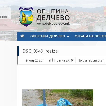
Прескокнете на содржината
апност
Општина Делчево
Општина Делчево
ОПШТИНА ДЕЛЧЕВО
ОРГАНИ НА ОПШТ
DSC_0949_resize
9 мај 2025
Прегледи:
0
[wpsr_socialbts]