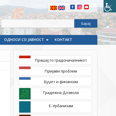
ОДНОСИ СО ЈАВНОСТ
КОНТАКТ
Прашај го градоначалникот
мај
Пријави проблем
9,
2025
Буџет и финансии
1ТП1
DSC_0949_resize
Градежна Дозвола
Е-Урбанизам