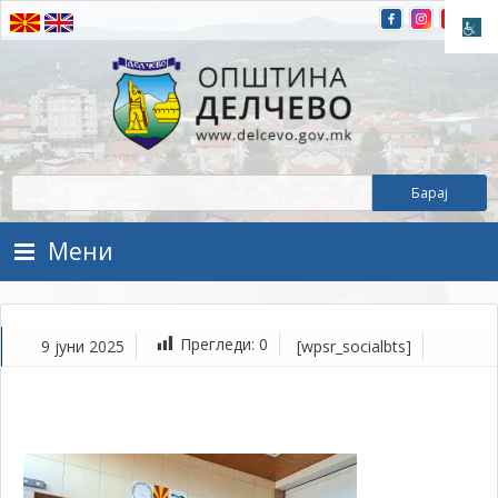
Прескокнете на содржината
Општина Делчево
Општина Делчево
Мени
Прегледи:
0
9 јуни 2025
[wpsr_socialbts]
ју
9,
202
1Т