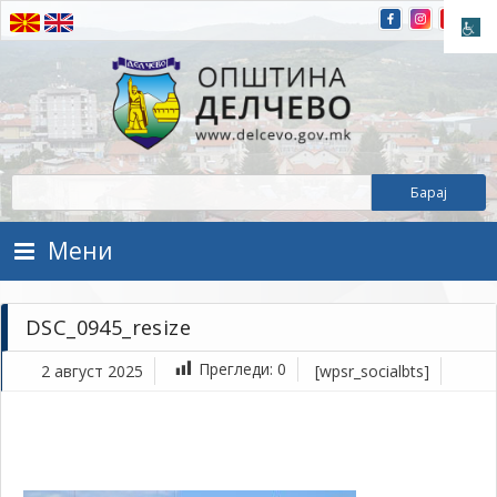
Прескокнете на содржината
Општина Делчево
Општина Делчево
Мени
DSC_0945_resize
Прегледи:
0
2 август 2025
[wpsr_socialbts]
ав
2,
202
1Т
DS