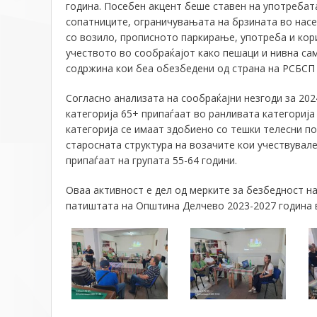
година. Посебен акцент беше ставен на употребата
сопатниците, ограничувањата на брзината во насе
со возило, прописното паркирање, употреба и кори
учеството во сообраќајот како пешаци и нивна са
содржина кои беа обезбедени од страна на РСБСП
Согласно анализата на сообраќајни незгоди за 20
категорија 65+ припаѓаат во ранливата категорија
категорија се имаат здобиено со тешки телесни по
старосната структура на возачите кои учествувале
припаѓаат на групата 55-64 години.
Оваа активност е дел од мерките за безбедност н
патиштата на Општина Делчево 2023-2027 година в