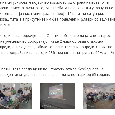
 на сигурносните појаси во возилото од страна на возачот и
лените места, ризикот од употребата на алкохол и управување
стење на јавниот универзален број 112 во итни ситуации,
мозаштита. На присутните им беа поделени и флаери со едукати
 и МВР.
24 година за подрачјето на Општина Делчево лицата во старосн
 на учесници во сообраќајот каде 2 лица од оваа старосна
вреди, а 4 лица се здобиле со лесни телесни повреди. Согласно
 во сообраќајните незгоди 23% припаѓаат на групата 65+, а 11%
а патиштата предвидени во Стратегијата за безбедност на
о идентификуваната категорија – лица постари од 65 години.