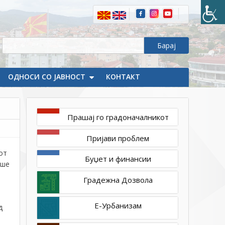
1ТП1
Сообраќајно
едукативно
предавање
во
Здружението
на
ОДНОСИ СО ЈАВНОСТ
КОНТАКТ
пензионери
во
Делчево
Прашај го градоначалникот
Пријави проблем
от
Буџет и финансии
аше
Градежна Дозвола
Е-Урбанизам
д