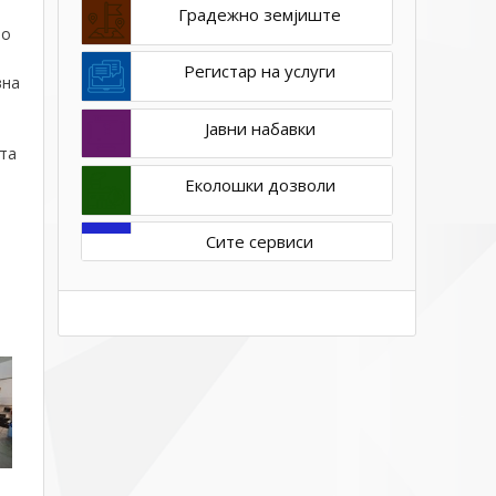
Градежно земјиште
то
Регистар на услуги
вна
Јавни набавки
ата
Еколошки дозволи
Сите сервиси