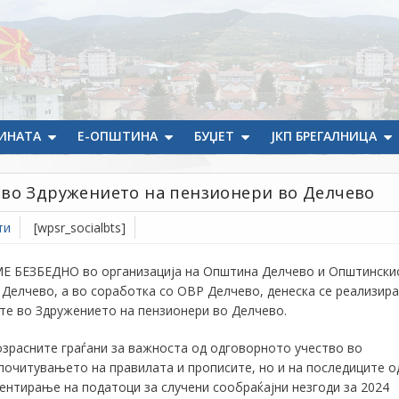
ИНАТА
Е-ОПШТИНА
БУЏЕТ
ЈКП БРЕГАЛНИЦА
 во Здружението на пензионери во Делчево
ти
[wpsr_socialbts]
Е БЕЗБЕДНО во организација на Општина Делчево и Општински
 Делчево, а во соработка со ОВР Делчево, денеска се реализир
те во Здружението на пензионери во Делчево.
зрасните граѓани за важноста од одговорното учество во
епочитувањето на правилата и прописите, но и на последиците о
ентирање на податоци за случени сообраќајни незгоди за 2024