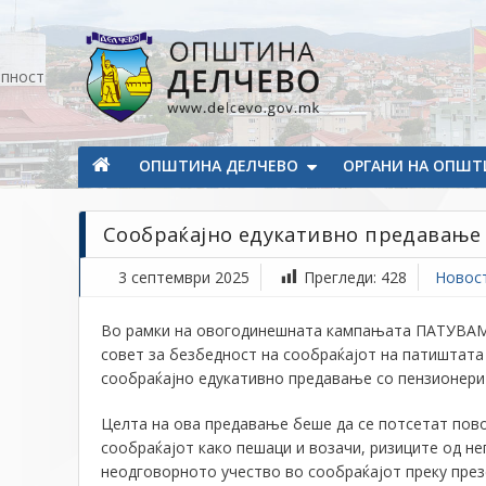
Прескокнете на содржината
апност
Општина Делчево
Општина Делчево
ОПШТИНА ДЕЛЧЕВО
ОРГАНИ НА ОПШТ
Сообраќајно едукативно предавање
3 септември 2025
Прегледи:
428
Новос
Во рамки на овогодинешната кампањата ПАТУВАМ
совет за безбедност на сообраќајот на патиштата
сообраќајно едукативно предавање со пензионери
Целта на ова предавање беше да се потсетат пово
сообраќајот како пешаци и возачи, ризиците од н
неодговорното учество во сообраќајот преку през