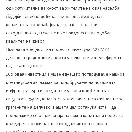
од исклучителна важност за жителите на оваа населба,
бидејќи конечно добиваат модерна, безбедна и
квалитетна сообраќајница, која ќе го олесни
секојдневното движење и ќе придонесе за подобар
квалитет на живот.
Вкупната вредност на проектот изнесува 7.282.141
денари, а градежните работи успешно ги изведе фирмата
СД ТРАНС ДООЕЛ.
„Со оваа инвестиција уште еднаш го потврдуваме нашиот
континуиран ангажман за подобрување на локалната
инфраструктура и создавање услови кои ќе значат
сигурност, функционалност и достоинствено живеење за
граѓаните на Делчево. Нашата цел останува иста – да
продолжиме со реализација на вакви капитални проекти,
кои директно влијаат на секојдневието на нашите
сограѓани.“, изјави градоначалникот Трајковски.