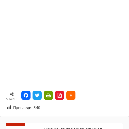
SHARES
Прегледи:
340
Прашај го градоначалникот