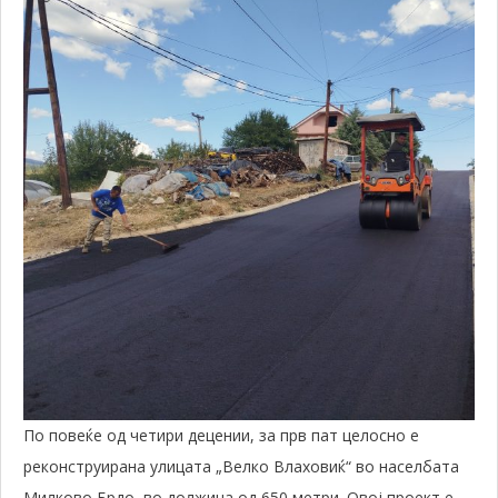
По повеќе од четири децении, за прв пат целосно е
реконструирана улицата „Велко Влаховиќ“ во населбата
Милково Брдо, во должина од 650 метри. Овој проект е